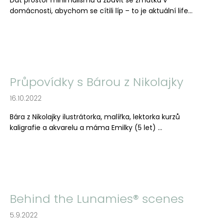
Dát prostor minimalismu a zbavit se zmatku v
domácnosti, abychom se cítili líp – to je aktuální life...
Průpovídky s Bárou z Nikolajky
16.10.2022
Bára z Nikolajky ilustrátorka, malířka, lektorka kurzů
kaligrafie a akvarelu a máma Emilky (5 let) ...
Behind the Lunamies® scenes
5.9.2022