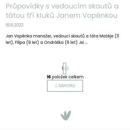
Průpovídky s vedoucím skautů a
tátou tří kluků Janem Vopěnkou
19.6.2022
Jan Vopěnka manažer, vedoucí skautů a táta Matěje (11
let), Filipa (9 let) a Ondráška (6 let) Jsi ...
S
1
2
t
r
16
položek celkem
O
á
v
NAHORU
n
l
k
o
á
v
d
á
a
n
c
í
í