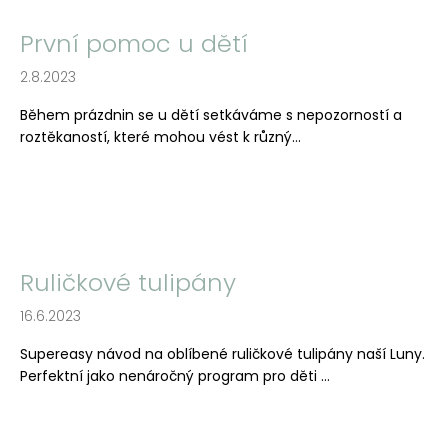
č
u
První pomoc u dětí
j
e
2.8.2023
m
e
Během prázdnin se u dětí setkáváme s nepozorností a
roztěkaností, které mohou vést k různý...
Ruličkové tulipány
16.6.2023
Supereasy návod na oblíbené ruličkové tulipány naší Luny.
Perfektní jako nenáročný program pro děti ...