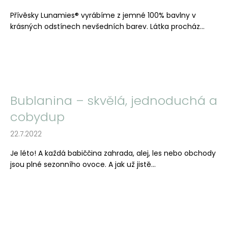
Přívěsky Lunamies® vyrábíme z jemné 100% bavlny v
krásných odstínech nevšedních barev. Látka procház...
Bublanina – skvělá, jednoduchá a
cobydup
22.7.2022
Je léto! A každá babiččina zahrada, alej, les nebo obchody
jsou plné sezonního ovoce. A jak už jistě...