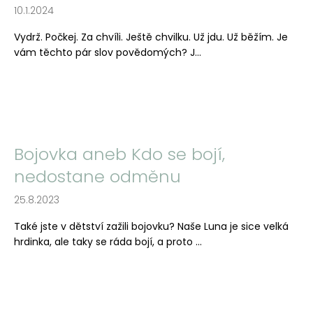
10.1.2024
a
j
Vydrž. Počkej. Za chvíli. Ještě chvilku. Už jdu. Už běžím. Je
í
vám těchto pár slov povědomých? J...
t
?
Bojovka aneb Kdo se bojí,
HLEDAT
nedostane odměnu
25.8.2023
D
Také jste v dětství zažili bojovku? Naše Luna je sice velká
o
hrdinka, ale taky se ráda bojí, a proto ...
p
o
r
u