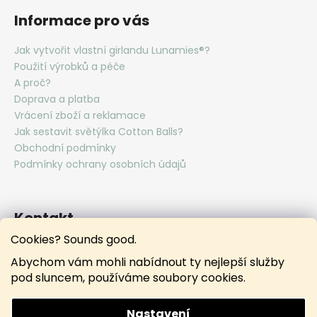
Informace pro vás
Jak vytvořit vlastní girlandu Lunamies®?
Použití výrobků a péče
A proč?
Doprava a platba
Vrácení zboží a reklamace
Jak sestavit světýlka Cotton Balls?
Obchodní podmínky
Podmínky ochrany osobních údajů
Kontakt
Cookies? Sounds good.
hello
@
lunamies.com
Abychom vám mohli nabídnout ty nejlepší služby
lunamies.official
pod sluncem, používáme soubory cookies.
lunamies.official
Nastavení