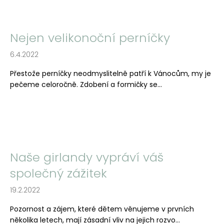
č
u
j
e
Nejen velikonoční perníčky
m
6.4.2022
e
Přestože perníčky neodmyslitelně patří k Vánocům, my je
pečeme celoročně. Zdobení a formičky se...
Naše girlandy vypráví váš
společný zážitek
19.2.2022
Pozornost a zájem, které dětem věnujeme v prvních
několika letech, mají zásadní vliv na jejich rozvo...