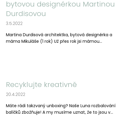
bytovou designérkou Martinou
a
Durdisovou
j
í
3.5.2022
t
Martina Durdisová architektka, bytová designérka a
?
máma Mikuláše (1 rok) Už přes rok jsi mámou...
HLEDAT
Recyklujte kreativně
D
20.4.2022
o
Máte rádi takzvaný unboxing? Naše Luna rozbalování
p
balíčků zbožňuje! A my musíme uznat, že to jsou v...
o
r
u