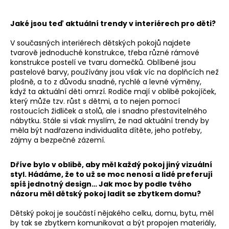
Jaké jsou teď aktuální trendy v interiérech pro děti?
V současných interiérech dětských pokojů najdete
tvarově jednoduché konstrukce, třeba různé rámové
konstrukce postelí ve tvaru domečků. Oblíbené jsou
pastelové barvy, používány jsou však víc na doplňcích než
plošně, a to z důvodu snadné, rychlé a levné výměny,
když ta aktuální děti omrzí. Rodiče mají v oblibě pokojíček,
který může tzv. růst s dětmi, a to nejen pomocí
rostoucích židliček a stolů, ale i snadno přestavitelného
nábytku. Stále si však myslím, že nad aktuální trendy by
měla být nadřazena individualita dítěte, jeho potřeby,
zájmy a bezpečné zázemí.
Dříve bylo v oblibě, aby měl každý pokoj jiný vizuální
styl. Hádáme, že to už se moc nenosí a lidé preferují
spíš jednotný design… Jak moc by podle tvého
názoru měl dětský pokoj ladit se zbytkem domu?
Dětský pokoj je součástí nějakého celku, domu, bytu, měl
by tak se zbytkem komunikovat a být propojen materiály,