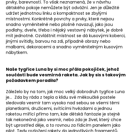
prvky, barevností. To však neznamená, že v návrhu
dětského pokoje nemůžete být odvážní. Jen je důležité
udržet jednotnou linku a kompaktnost se zbylými
místnostmi. Konkrétně povrchy a prvky, které nejsou
snadno vyměnitelné nebo plošně navazují, jako jsou
podlahy, dveře, třeba i nějaký vestavný nábytek, je dobré
mít jednotné. Ozvláštnit místnost se dá kusovými koberci,
jinými svítidly, barvou na zdi, případně obrazy nebo
malbami, dekoracemi a snadno vyměnitelným kusovým
nábytkem.
Naše tygřice Luna by si moc přála pokojíček, jehož
součástí bude vesmírná raketa. Jak by sis s takovým
požadavkem poradila?
Záleželo by na tom, jak moc velký dobrodruh tygřice Luna
je… Zda by ráda z tepla a klidu své měkoučké postele
sledovala vesmír tam vysoko nad sebou se všemi těmi
planetkami, družicemi, svítícími hvězdami a jednou
raketou mířící přímo tam, kde dětská fantazie je stejně
tak nekonečná jako vesmír, nebo zda je živel, který chce
být uprostřed děje, a to rovnou za řídicím panelem jako
pilot. Tedy rozložení rakety do jednotlivých fragmentů,