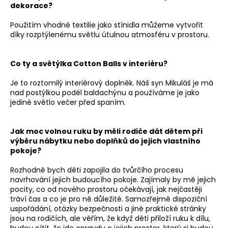
dekorace?
Použitím vhodné textilie jako stínidla můžeme vytvořit
díky rozptýlenému světlu útulnou atmosféru v prostoru.
Co ty a světýlka Cotton Balls v interiéru?
Je to roztomilý interiérový doplněk. Náš syn Mikuláš je má
nad postýlkou podél baldachýnu a používáme je jako
jediné světlo večer před spaním.
Jak moc volnou ruku by měli rodiče dát dětem při
výběru nábytku nebo doplňků do jejich vlastního
pokoje?
Rozhodně bych děti zapojila do tvůrčího procesu
navrhování jejich budoucího pokoje. Zajímaly by mě jejich
pocity, co od nového prostoru očekávají, jak nejčastěji
tráví čas a co je pro ně důležité. Samozřejmě dispoziční
uspořádání, otázky bezpečnosti a jiné praktické stránky
jsou na rodičích, ale věřím, že když děti přiloží ruku k dílu,