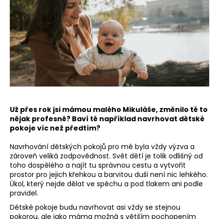
a
j
í
t
?
Už přes rok jsi mámou malého Mikuláše, změnilo tě to
HLEDAT
nějak profesně? Baví tě například navrhovat dětské
pokoje víc než předtím?
Navrhování dětských pokojů pro mě byla vždy výzva a
D
zároveň veliká zodpovědnost. Svět dětí je tolik odlišný od
o
toho dospělého a najít tu správnou cestu a vytvořit
prostor pro jejich křehkou a barvitou duši není nic lehkého.
p
Úkol, který nejde dělat ve spěchu a pod tlakem ani podle
o
pravidel.
r
Dětské pokoje budu navrhovat asi vždy se stejnou
u
pokorou, ale jako máma možná s větším pochopením