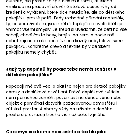
důležitá, ale přesto se spíš hlásím k tomu, ať klidně
vzniknou na pracovní dřevěné stolové desce rýhy od
kreslení a vyrábění, které sice neuklidíte, ale do dětského
pokojíčku prostě patří. Tedy rozhodně přírodní materiály,
ty, co voní životem, jsou měkčí, teplejší a dovolí dítěti je
vnímat všemi smysly. Je třeba si uvědomit, že děti na vše
sahají, chodí často bosy, hrají si na zemi a podle mě
ochutnají nebo alespoň olíznou i každý nábytek ve svém
pokojíčku
.
Konkrétně dřevo a textilie by v dětském
pokojíku neměly chybět.
Jaký typ doplňků by podle tebe neměl scházet v
dětském pokojíčku?
Napadají mě dvě věci a platí to nejen pro dětské pokojíky:
obrazy a doplňkové osvětlení. Právě doplňková svítidla
nám pomohou zaměřit pozornost na danou zónu nebo
objekt a pomáhají dotvořit požadovanou atmosféru i
zútulnit prostor. A obrazy vždy na uživatele daného
prostoru prozrazují trochu víc než cokoliv jiného.
Co si myslíš o kombinaci světla a textilu jako