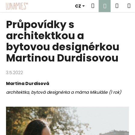
K
Přejít
Hledat
Náku
M
Přihlášen
CZ
na
o
obsah
Zpět
Zpět
košík
š
Průpovídky s
í
C
architektkou a
k
o
bytovou designérkou
p
Martinou Durdisovou
o
t
ř
3.5.2022
e
Martina Durdisová
b
architektka, bytová designérka a máma Mikuláše (1 rok)
u
j
e
t
e
n