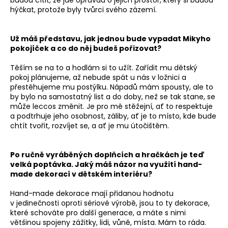
budou cítit, že jde opravdu o jejich prostor, který si budou
hýčkat, protože byly tvůrci svého zázemí.
Už máš představu, jak jednou bude vypadat Mikyho
pokojíček a co do něj budeš pořizovat?
Těším se na to a hodlám si to užít. Zařídit mu dětský
pokoj plánujeme, až nebude spát u nás v ložnici a
přestěhujeme mu postýlku. Nápadů mám spousty, ale to
by bylo na samostatný list a do doby, než se tak stane, se
může leccos změnit. Je pro mě stěžejní, ať to respektuje
a podtrhuje jeho osobnost, záliby, ať je to místo, kde bude
chtít tvořit, rozvíjet se, a ať je mu útočištěm.
Po ručně vyráběných doplňcích a hračkách je teď
velká poptávka. Jaký máš názor na využití hand-
made dekorací v dětském interiéru?
Hand-made dekorace mají přidanou hodnotu
v jedinečnosti oproti sériové výrobě, jsou to ty dekorace,
které schováte pro další generace, a máte s nimi
většinou spojeny zážitky, lidi, vůně, místa. Mám to ráda.