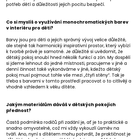
č
potřeb dětí a důležitosti jejich pocitu bezpečí.
u
j
e
Co si myslíš o využívání monochromatických barev
m
v interiéru pro děti?
e
Barvy jsou pro děti a jejich správný vývoj velice důležité,
ale stejně tak harmonický inspirativní prostor, který vybízí
k tvorbě právě je samotné. Je důležité si uvědomit, že
dětský pokoj snoubí hned několik funkcí a zón. My dospělí
si jdeme lehnout do jedné místnosti, pracujeme v jiné a
denní činnost také vykonáváme v jiné, kdežto dětský
pokoj musí pojmout tohle vše mezi „čtyři stěny“. Tak je
třeba s barvami v tomto prostředí pracovat o to citlivěji a
vhodně vzhledem k věku dítěte.
Jakým materiálům dáváš v dětských pokojích
přednost?
Častá podmínka rodičů při zadání je, ať je to praktické a
snadno omyvatelné, což mi vždy vykouzlí úsměv na
tváři. Ano, nyní s dítětem mohu potvrdit, že praktičnost je