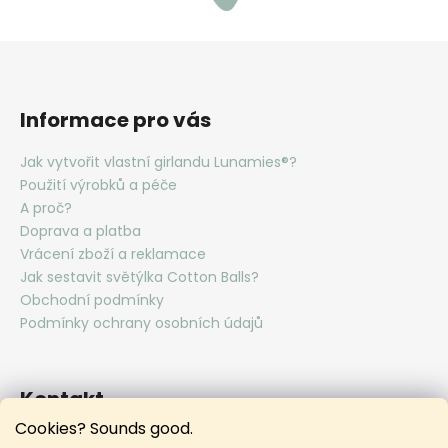
a
j
í
Z
t
á
Informace pro vás
?
p
a
Jak vytvořit vlastní girlandu Lunamies®?
t
Použití výrobků a péče
í
A proč?
Doprava a platba
HLEDAT
Vrácení zboží a reklamace
Jak sestavit světýlka Cotton Balls?
Obchodní podmínky
D
Podmínky ochrany osobních údajů
o
p
o
Kontakt
r
u
Cookies? Sounds good.
hello
@
lunamies.com