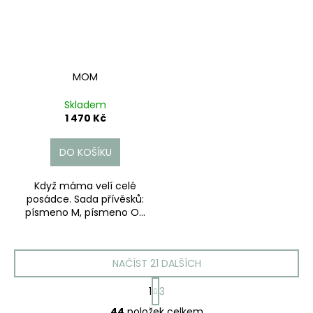
MOM
Skladem
1 470 Kč
DO KOŠÍKU
Když máma velí celé
posádce. Sada přívěsků:
písmeno M, písmeno O...
NAČÍST 21 DALŠÍCH
S
1
3
t
O
r
44
položek celkem