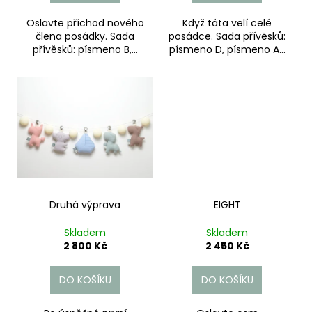
ů
Oslavte příchod nového
Když táta velí celé
člena posádky. Sada
posádce. Sada přívěsků:
přívěsků: písmeno B,...
písmeno D, písmeno A...
Druhá výprava
EIGHT
Skladem
Skladem
2 800 Kč
2 450 Kč
DO KOŠÍKU
DO KOŠÍKU