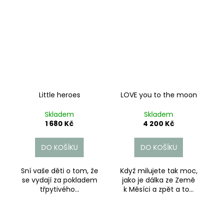
Little heroes
LOVE you to the moon
Skladem
Skladem
1 680 Kč
4 200 Kč
DO KOŠÍKU
DO KOŠÍKU
Sní vaše děti o tom, že
Když milujete tak moc,
se vydají za pokladem
jako je dálka ze Země
třpytivého...
k Měsíci a zpět a to...