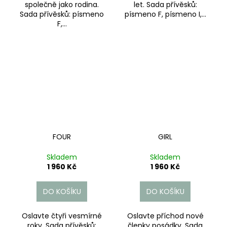
společně jako rodina.
let. Sada přívěsků:
Sada přívěsků: písmeno
písmeno F, písmeno I,...
F,...
FOUR
GIRL
Skladem
Skladem
1 960 Kč
1 960 Kč
DO KOŠÍKU
DO KOŠÍKU
Oslavte čtyři vesmírné
Oslavte příchod nové
roky. Sada přívěsků:
členky posádky. Sada