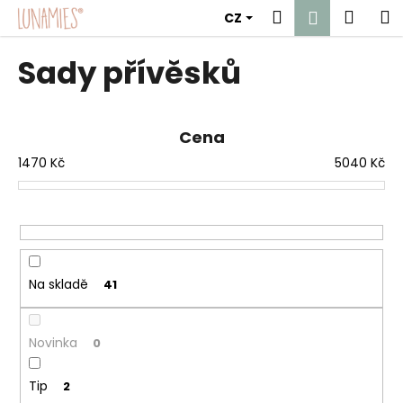
K
Přejít
Hledat
Náku
M
Přihlášen
CZ
na
o
obsah
Zpět
Zpět
košík
š
Sady přívěsků
í
C
k
o
Cena
p
1470
Kč
5040
Kč
o
t
ř
e
b
u
Na skladě
41
j
e
Novinka
0
t
e
Tip
2
n