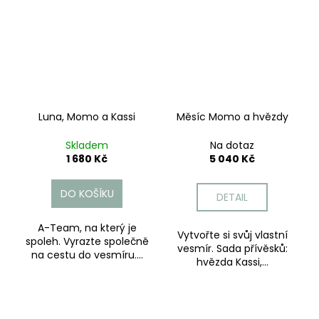
Luna, Momo a Kassi
Měsíc Momo a hvězdy
Skladem
Na dotaz
1 680 Kč
5 040 Kč
DO KOŠÍKU
DETAIL
A-Team, na který je
Vytvořte si svůj vlastní
spoleh. Vyrazte společně
vesmír. Sada přívěsků:
na cestu do vesmíru....
hvězda Kassi,...