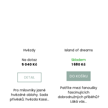
Hvězdy
Island of dreams
Na dotaz
Skladem
5 040 Kč
1 680 Kč
DO KOŠÍKU
DETAIL
Patříte mezi fanoušky
Pro milovníky jasné
fascinujících
hvězdné oblohy. Sada
dobrodružných příběhů?
přívěsků: hvězda Kassi...
Láká vás...