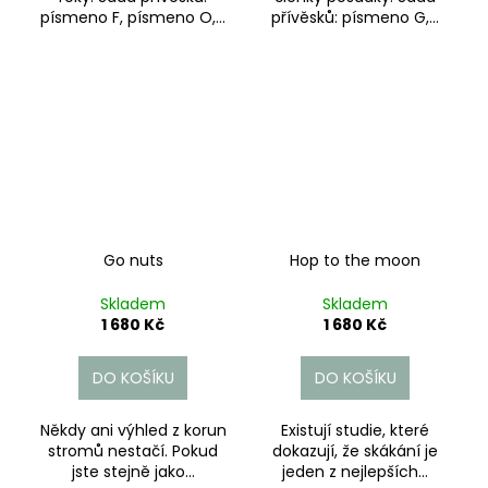
písmeno F, písmeno O,...
přívěsků: písmeno G,...
Go nuts
Hop to the moon
Skladem
Skladem
1 680 Kč
1 680 Kč
DO KOŠÍKU
DO KOŠÍKU
Někdy ani výhled z korun
Existují studie, které
stromů nestačí. Pokud
dokazují, že skákání je
jste stejně jako...
jeden z nejlepších...