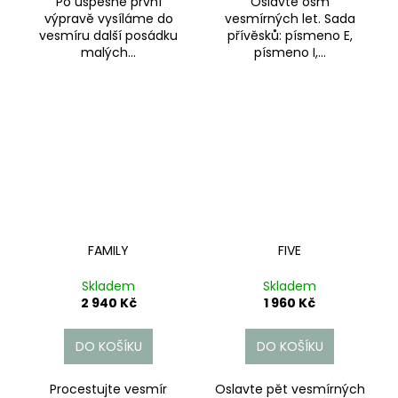
Po úspěšné první
Oslavte osm
výpravě vysíláme do
vesmírných let. Sada
vesmíru další posádku
přívěsků: písmeno E,
malých...
písmeno I,...
FAMILY
FIVE
Skladem
Skladem
2 940 Kč
1 960 Kč
DO KOŠÍKU
DO KOŠÍKU
Procestujte vesmír
Oslavte pět vesmírných