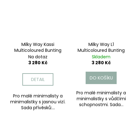
Milky Way Kassi
Milky Way L1
Multicoloured Bunting
Multicoloured Bunting
Na dotaz
Skladem
3 280 Kč
3 280 Kč
DO KOŠÍKU
DETAIL
Pro malé minimalisty a
Pro malé minimalisty a
minimalistky s vůdčími
minimalistky s jasnou vizí.
schopnostmi. Sada...
Sada přívěsků:...