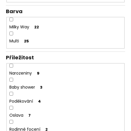
a
Barva
j
í
Milky Way
22
t
?
Multi
25
Příležitost
HLEDAT
Narozeniny
9
Baby shower
3
D
o
Poděkování
4
p
o
Oslava
7
r
u
Rodinné focení
2