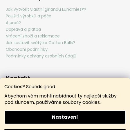
Jak vytvořit vlastní girlandu Lunamies®?
Použití výrobků a péče
A proč?
Doprava a platba
Vrácení zboží a reklamace
Jak sestavit světýlka Cotton Balls?
Obchodní podmínky
Podmínky ochrany osobních údajů
Kontakt
Cookies? Sounds good.
hello
@
lunamies.com
Abychom vám mohli nabídnout ty nejlepší služby
lunamies.official
pod sluncem, používáme soubory cookies.
lunamies.official
Nastavení
Vytvořil Shoptet