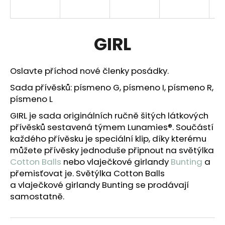
a
j
í
GIRL
t
?
Oslavte příchod nové členky posádky.
Sada přívěsků: písmeno G, písmeno I, písmeno R,
písmeno L
GIRL je sada originálních ručně šitých látkových
HLEDAT
přívěsků sestavená týmem Lunamies®. Součástí
každého přívěsku je speciální klip, díky kterému
můžete přívěsky
jednoduše připnout na světýlka
D
Cotton Balls
nebo vlaječkové girlandy
Bunting
a
o
přemisťovat je.
Světýlka Cotton Balls
p
a vlaječkové girlandy Bunting se prodávají
o
samostatně.
r
u