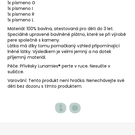
1x písmeno G
1x písmeno I
1x písmeno R
1x písmeno L
Materiál: 100% bavlna, atestovaná pro děti do 3 let.
Speciálně upravené bavlněné plátno, které se při výrobě
pere společně s kameny.
Látka má díky tomu pomačkaný vzhled připomínající
lněné látky. Výsledkem je velmi jemný a na dotek
příjemný materiál.
Péče: Přívěsky Lunamies
® perte v ruce. Nesušte v
sušičce.
Varování: Tento produkt není hračka. Nenechávejte své
děti bez dozoru s tímto produktem.
Z