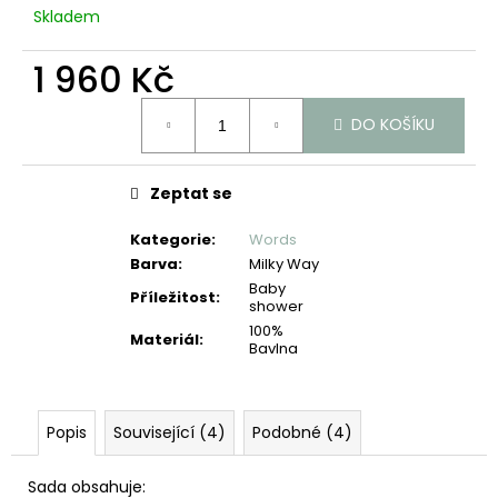
č
Skladem
u
j
1 960 Kč
e
m
Měrná
e
DO KOŠÍKU
cena:
Zeptat se
Kategorie
:
Words
Barva
:
Milky Way
Baby
Příležitost
:
shower
100%
Materiál
:
Bavlna
Popis
Související (4)
Podobné (4)
Sada obsahuje: