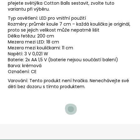
přejete světýlka Cotton Balls sestavit, zvolte tuto
variantu při výběru.
Typ osvětlení: LED pro vnitřní použití
Rozměry:
průměr koule 7 cm – každá koulička je originál,
proto se jejich velikost může nepatrně lišit
Délka řetězu: 200 cm
Mezera mezi LED: 18 cm
Mezera mezi kouličkami: 11 cm
Napětí: 3 V 0,021 W
Baterie: 2x AA 1,5 V (baterie nejsou součástí balení)
Barva:
krémová
Označení: CE
Varování: Tento produkt není hračka. Nenechávejte své
děti bez dozoru s tímto produktem.
Z