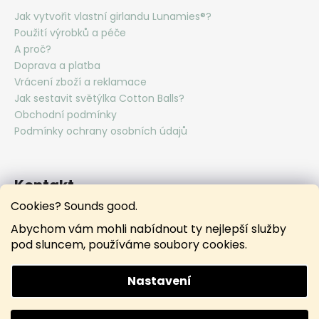
Jak vytvořit vlastní girlandu Lunamies®?
Použití výrobků a péče
A proč?
Doprava a platba
Vrácení zboží a reklamace
Jak sestavit světýlka Cotton Balls?
Obchodní podmínky
Podmínky ochrany osobních údajů
Kontakt
Cookies? Sounds good.
hello
@
lunamies.com
Abychom vám mohli nabídnout ty nejlepší služby
lunamies.official
pod sluncem, používáme soubory cookies.
lunamies.official
Nastavení
Vytvořil Shoptet