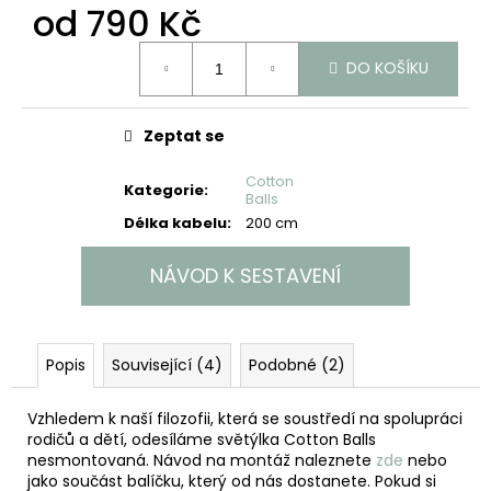
č
od
790 Kč
u
j
Měrná
DO KOŠÍKU
cena:
e
m
e
Zeptat se
Cotton
Kategorie
:
Balls
Délka kabelu
:
200 cm
NÁVOD K SESTAVENÍ
Popis
Související (4)
Podobné (2)
Vzhledem k naší filozofii, která se soustředí na spolupráci
rodičů a dětí, odesíláme světýlka Cotton Balls
nesmontovaná. Návod na montáž naleznete
zde
nebo
jako součást balíčku, který od nás dostanete. Pokud si