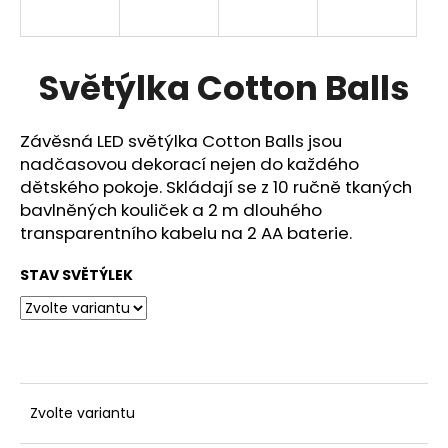
a
j
í
Světýlka Cotton Balls
t
?
Závěsná LED světýlka Cotton Balls jsou
nadčasovou dekorací nejen do každého
dětského pokoje. Skládají se z 10 ručně tkaných
bavlněných kouliček a 2 m dlouhého
transparentního kabelu na 2 AA baterie.
HLEDAT
STAV SVĚTÝLEK
D
o
p
o
r
Zvolte variantu
u