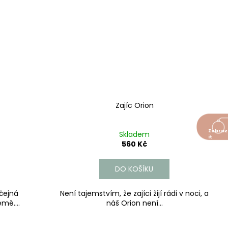
Zajíc Orion
Skladem
560 Kč
DO KOŠÍKU
čejná
Není tajemstvím, že zajíci žijí rádi v noci, a
mě....
náš Orion není...