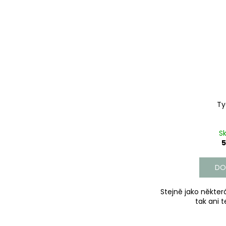
Ty
S
5
DO
Stejně jako některá
tak ani t