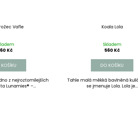
rožec Vafle
Koala Lola
kladem
Skladem
60 Kč
560 Kč
 KOŠÍKU
DO KOŠÍKU
no z nejroztomilejších
Tahle malá měkká bavlněná kulič
ta Lunamies® –...
se jmenuje Lola. Lola je...