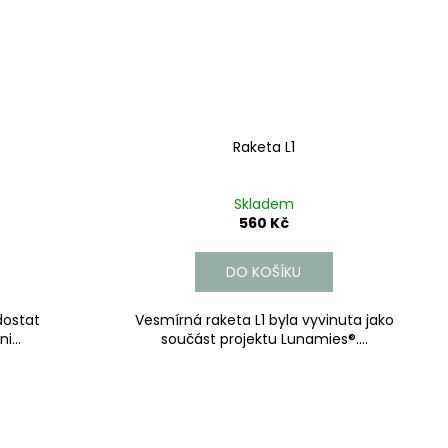
Raketa L1
Skladem
560 Kč
DO KOŠÍKU
dostat
Vesmírná raketa L1 byla vyvinuta jako
...
součást projektu Lunamies®....