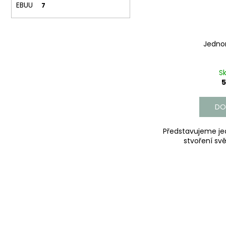
č
EBUU
7
u
j
e
Jedno
m
e
S
5
DO
Představujeme jed
stvoření svě