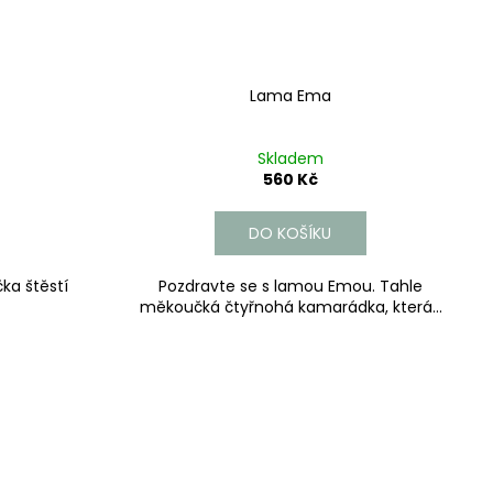
Lama Ema
Skladem
560 Kč
DO KOŠÍKU
ka štěstí
Pozdravte se s lamou Emou. Tahle
měkoučká čtyřnohá kamarádka, která...