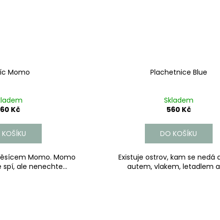
íc Momo
Plachetnice Blue
kladem
Skladem
60 Kč
560 Kč
 KOŠÍKU
DO KOŠÍKU
měsícem Momo. Momo
Existuje ostrov, kam se nedá 
 spí, ale nenechte...
autem, vlakem, letadlem ani