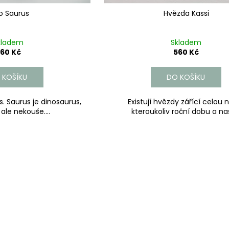
o Saurus
Hvězda Kassi
kladem
Skladem
60 Kč
560 Kč
 KOŠÍKU
DO KOŠÍKU
s. Saurus je dinosaurus,
Existují hvězdy zářící celou 
 ale nekouše....
kteroukoliv roční dobu a naš