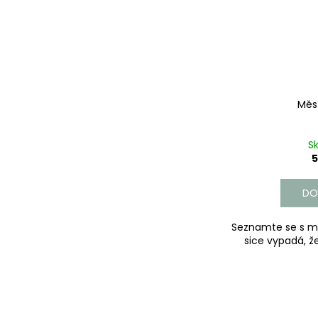
Měs
S
5
DO
Seznamte se s 
sice vypadá, že