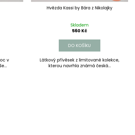
Hvězda Kassi by Bára z Nikolajky
Skladem
560 Kč
DO KOŠÍKU
noc v
Látkový přívěsek z limitované kolekce,
e...
kterou navrhla známá česká...