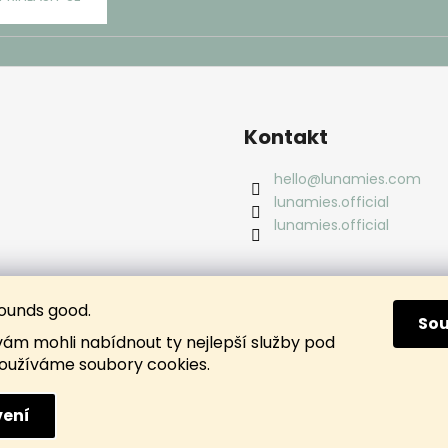
Kontakt
hello
@
lunamies.com
lunamies.official
lunamies.official
ounds good.
So
m mohli nabídnout ty nejlepší služby pod
oužíváme soubory cookies.
ení