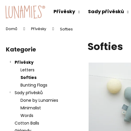
K
Přejít
na
o
Přívěsky
Sady přívěsků
obsah
Zpět
Zpět
š
do
do
í
Domů
Přívěsky
Softies
C
k
obchodu
obchodu
P
o
Softies
o
p
Kategorie
Přeskočit
s
o
kategorie
t
V
t
Přívěsky
r
ý
ř
Letters
a
p
e
Softies
n
i
b
Bunting Flags
n
s
u
Sady přívěsků
í
p
j
Done by Lunamies
p
r
e
Minimalist
a
o
t
Words
n
d
e
Cotton Balls
e
u
n
Girlandy