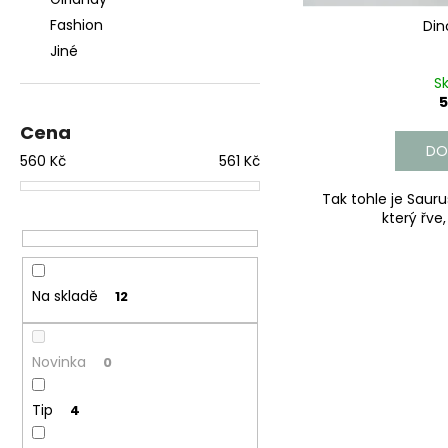
l
k
a
Fashion
Din
t
j
Jiné
ů
í
S
t
5
?
Cena
DO
560
Kč
561
Kč
Tak tohle je Sauru
který řve,
HLEDAT
Na skladě
12
D
o
p
Novinka
0
o
r
Tip
4
u