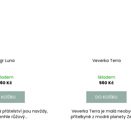
gr Luna
Veverka Terra
kladem
Skladem
60 Kč
560 Kč
 KOŠÍKU
DO KOŠÍKU
 přátelství jsou navždy,
Veverka Terra je malá neoby
enhle růžový...
přítelkyně z modré planety Ze