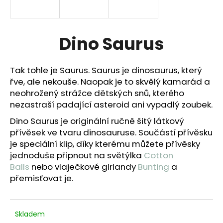
a
j
í
Dino Saurus
t
?
Tak tohle je Saurus. Saurus je dinosaurus, který
řve, ale nekouše. Naopak je to skvělý kamarád a
neohrožený strážce dětských snů, kterého
nezastraší padající asteroid ani vypadlý zoubek.
HLEDAT
Dino Saurus je originální ručně šitý látkový
přívěsek ve tvaru dinosauruse. Součástí přívěsku
je speciální klip, díky kterému můžete přívěsky
jednoduše připnout na světýlka
Cotton
D
Balls
nebo vlaječkové girlandy
Bunting
a
o
přemisťovat je.
p
o
r
u
Skladem