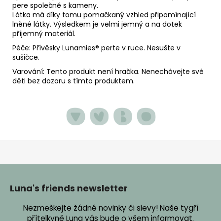
pere společně s kameny.
Látka má díky tomu pomačkaný vzhled připomínající
lněné látky. Výsledkem je velmi jemný a na dotek
příjemný materiál.
Péče: Přívěsky Lunamies
® perte v ruce. Nesušte v
sušičce.
Varování: Tento produkt není hračka. Nenechávejte své
děti bez dozoru s tímto produktem.
Z
á
p
Luna's friends newsletter
a
Nezmeškejte žádné novinky či slevy! Naše tygří
t
přítelkyně Luna vás bude o všem informovat.