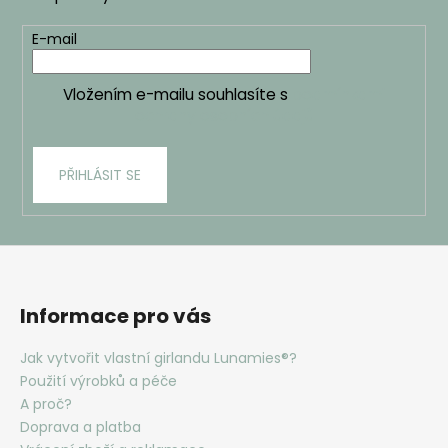
í
E-mail
Vložením e-mailu souhlasíte s
podmínkami
ochrany osobních údajů
PŘIHLÁSIT SE
Informace pro vás
Jak vytvořit vlastní girlandu Lunamies®?
Použití výrobků a péče
A proč?
Doprava a platba