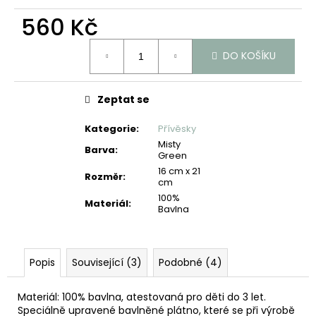
č
u
560 Kč
j
Měrná
e
DO KOŠÍKU
cena:
m
e
Zeptat se
Kategorie
:
Přívěsky
Misty
Barva
:
Green
16 cm x 21
Rozměr
:
cm
100%
Materiál
:
Bavlna
Popis
Související (3)
Podobné (4)
Materiál: 100% bavlna, atestovaná pro děti do 3 let.
Speciálně upravené bavlněné plátno, které se při výrobě