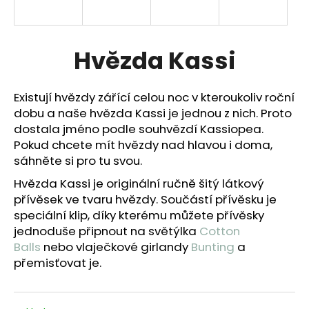
a
j
í
Hvězda Kassi
t
?
Existují hvězdy zářící celou noc v kteroukoliv roční
dobu a naše hvězda Kassi je jednou z nich. Proto
dostala jméno podle souhvězdí Kassiopea.
Pokud chcete mít hvězdy nad hlavou i doma,
sáhněte si pro tu svou.
HLEDAT
Hvězda Kassi je originální ručně šitý látkový
přívěsek ve tvaru hvězdy. Součástí přívěsku je
speciální klip, díky kterému můžete přívěsky
D
jednoduše připnout na světýlka
Cotton
o
Balls
nebo vlaječkové girlandy
Bunting
a
p
přemisťovat je.
o
r
u