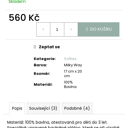
č
Skladem
u
j
560 Kč
e
Měrná
m
DO KOŠÍKU
cena:
e
Zeptat se
Kategorie
:
Softies
Barva
:
Milky Way
17 cm x 20
Rozměr
:
cm
100%
Materiál
:
Bavlna
Popis
Související (3)
Podobné (4)
Materiál: 100% bavlna, atestovaná pro děti do 3 let.
Speciálně upravené bavlněné plátno, které se při výrobě