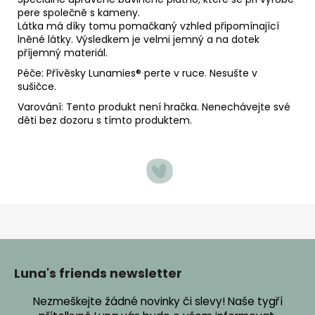
pere společně s kameny.
Látka má díky tomu pomačkaný vzhled připomínající
lněné látky. Výsledkem je velmi jemný a na dotek
příjemný materiál.
Péče: Přívěsky Lunamies
® perte v ruce. Nesušte v
sušičce.
Varování: Tento produkt není hračka. Nenechávejte své
děti bez dozoru s tímto produktem.
Z
á
p
Luna's friends newsletter
a
Nezmeškejte žádné novinky či slevy! Naše tygří
t