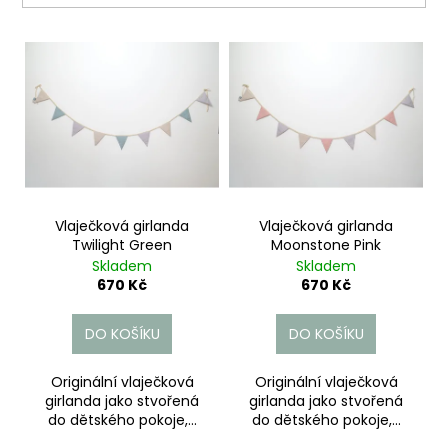
a
V
j
ý
í
p
t
i
?
s
p
r
o
Vlaječková girlanda
Vlaječková girlanda
HLEDAT
Twilight Green
Moonstone Pink
d
Skladem
Skladem
u
670 Kč
670 Kč
k
D
t
DO KOŠÍKU
DO KOŠÍKU
o
ů
p
o
Originální vlaječková
Originální vlaječková
girlanda jako stvořená
girlanda jako stvořená
r
do dětského pokoje,...
do dětského pokoje,...
u