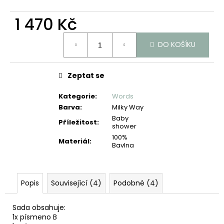
č
u
1 470 Kč
j
e
Měrná
m
DO KOŠÍKU
cena:
e
Zeptat se
Kategorie
:
Words
Barva
:
Milky Way
Baby
Příležitost
:
shower
100%
Materiál
:
Bavlna
Popis
Související (4)
Podobné (4)
Sada obsahuje:
1x písmeno B