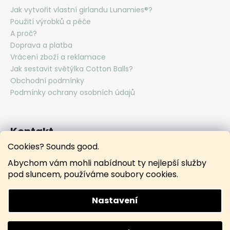
Jak vytvořit vlastní girlandu Lunamies®?
Použití výrobků a péče
A proč?
Doprava a platba
Vrácení zboží a reklamace
Jak sestavit světýlka Cotton Balls?
Obchodní podmínky
Podmínky ochrany osobních údajů
Kontakt
Cookies? Sounds good.
hello
@
lunamies.com
Abychom vám mohli nabídnout ty nejlepší služby
lunamies.official
pod sluncem, používáme soubory cookies.
lunamies.official
Nastavení
Vytvořil Shoptet