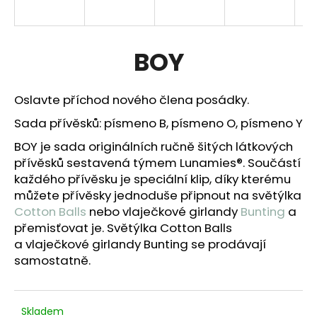
a
j
í
BOY
t
?
Oslavte příchod nového člena posádky.
Sada přívěsků: písmeno B, písmeno O, písmeno Y
BOY je sada originálních ručně šitých látkových
přívěsků sestavená týmem Lunamies®. Součástí
HLEDAT
každého přívěsku je speciální klip, díky kterému
můžete přívěsky
jednoduše připnout na světýlka
Cotton Balls
nebo vlaječkové girlandy
Bunting
a
D
přemisťovat je.
Světýlka Cotton Balls
o
a vlaječkové girlandy Bunting se prodávají
p
samostatně.
o
r
u
Skladem