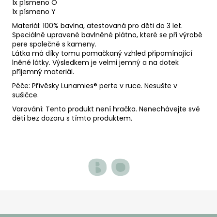
1x písmeno O
1x písmeno Y
Materiál: 100% bavlna, atestovaná pro děti do 3 let.
Speciálně upravené bavlněné plátno, které se při výrobě
pere společně s kameny.
Látka má díky tomu pomačkaný vzhled připomínající
lněné látky. Výsledkem je velmi jemný a na dotek
příjemný materiál.
Péče: Přívěsky Lunamies
® perte v ruce. Nesušte v
sušičce.
Varování: Tento produkt není hračka. Nenechávejte své
děti bez dozoru s tímto produktem.
Z