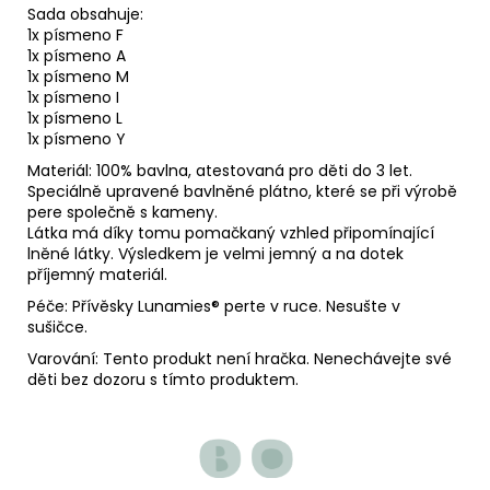
Sada obsahuje:
1x písmeno F
1x písmeno A
1x písmeno M
1x písmeno I
1x písmeno L
1x písmeno Y
Materiál: 100% bavlna, atestovaná pro děti do 3 let.
Speciálně upravené bavlněné plátno, které se při výrobě
pere společně s kameny.
Látka má díky tomu pomačkaný vzhled připomínající
lněné látky. Výsledkem je velmi jemný a na dotek
příjemný materiál.
Péče: Přívěsky Lunamies
® perte v ruce. Nesušte v
sušičce.
Varování: Tento produkt není hračka. Nenechávejte své
děti bez dozoru s tímto produktem.