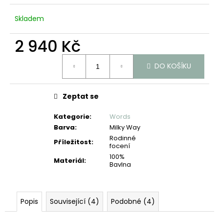
č
u
Skladem
j
e
2 940 Kč
m
e
Měrná
DO KOŠÍKU
cena:
Zeptat se
Kategorie
:
Words
Barva
:
Milky Way
Rodinné
Příležitost
:
focení
100%
Materiál
:
Bavlna
Popis
Související (4)
Podobné (4)