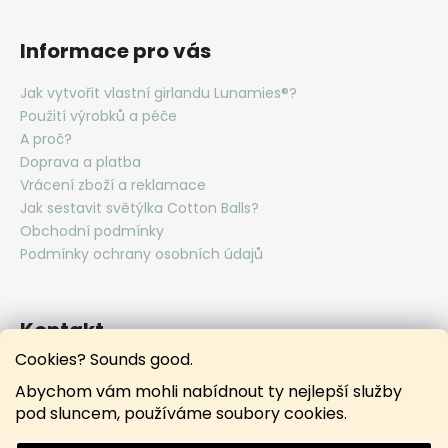
Informace pro vás
Jak vytvořit vlastní girlandu Lunamies®?
Použití výrobků a péče
A proč?
Doprava a platba
Vrácení zboží a reklamace
Jak sestavit světýlka Cotton Balls?
Obchodní podmínky
Podmínky ochrany osobních údajů
Kontakt
Cookies? Sounds good.
hello
@
lunamies.com
Abychom vám mohli nabídnout ty nejlepší služby
lunamies.official
pod sluncem, používáme soubory cookies.
lunamies.official