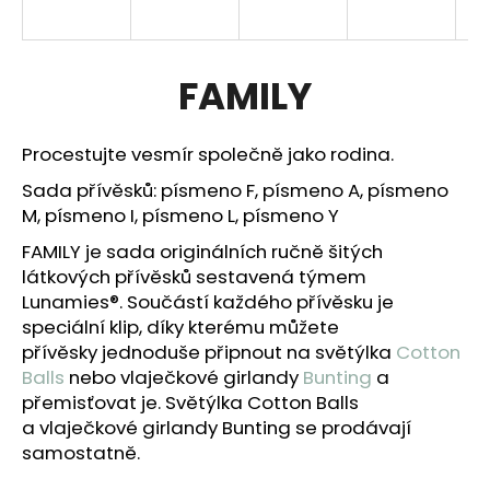
a
j
í
FAMILY
t
?
Procestujte vesmír společně jako rodina.
Sada přívěsků: písmeno F, písmeno A, písmeno
M, písmeno I, písmeno L, písmeno Y
FAMILY
je sada originálních ručně šitých
HLEDAT
látkových přívěsků sestavená týmem
Lunamies®. Součástí každého přívěsku je
speciální klip, díky kterému můžete
D
přívěsky
jednoduše připnout na světýlka
Cotton
o
Balls
nebo vlaječkové girlandy
Bunting
a
p
přemisťovat je.
Světýlka Cotton Balls
o
a vlaječkové girlandy Bunting se prodávají
r
samostatně.
u