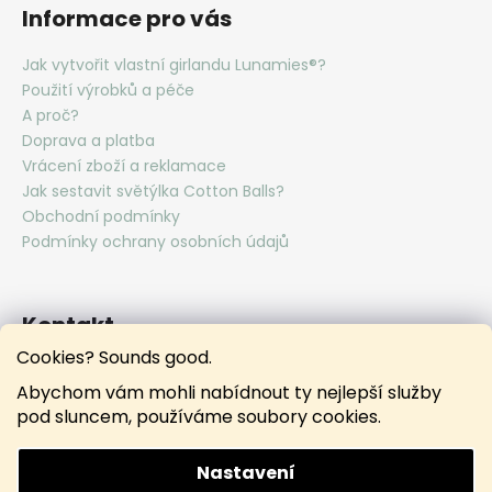
Informace pro vás
Jak vytvořit vlastní girlandu Lunamies®?
Použití výrobků a péče
A proč?
Doprava a platba
Vrácení zboží a reklamace
Jak sestavit světýlka Cotton Balls?
Obchodní podmínky
Podmínky ochrany osobních údajů
Kontakt
Cookies? Sounds good.
hello
@
lunamies.com
Abychom vám mohli nabídnout ty nejlepší služby
lunamies.official
pod sluncem, používáme soubory cookies.
lunamies.official
Nastavení