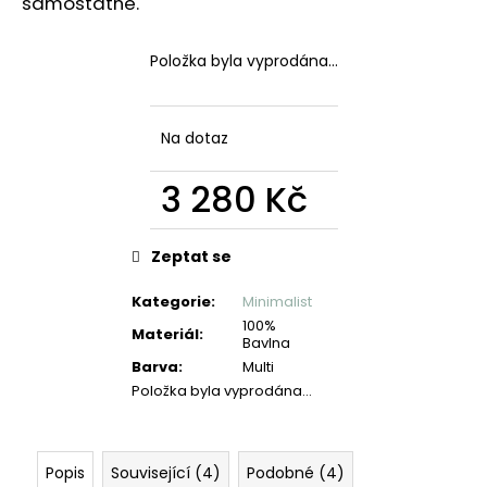
č
samostatně.
u
j
Položka byla vyprodána…
e
m
e
Na dotaz
3 280 Kč
Měrná
cena:
Zeptat se
Kategorie
:
Minimalist
100%
Materiál
:
Bavlna
Barva
:
Multi
Položka byla vyprodána…
Popis
Související (4)
Podobné (4)