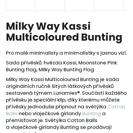
a
j
í
Milky Way Kassi
t
Multicoloured Bunting
?
Pro malé minimalisty a minimalistky s jasnou vizí.
Sada přívěsků: hvězda Kassi, Moonstone Pink
Bunting Flag, Milky Way Bunting Flag
HLEDAT
Milky Way Kassi Multicoloured Bunting je sada
originálních ručně šitých látkových přívěsků
sestavená týmem Lunamies®. Součástí každého
D
přívěsku je speciální klip, díky kterému můžete
o
přívěsky
jednoduše připnout na světýlka
Cotton
p
Balls
nebo vlaječkové girlandy
Bunting
a
o
přemisťovat je.
Světýlka Cotton Balls
r
u
a vlaječkové girlandy Bunting se prodávají