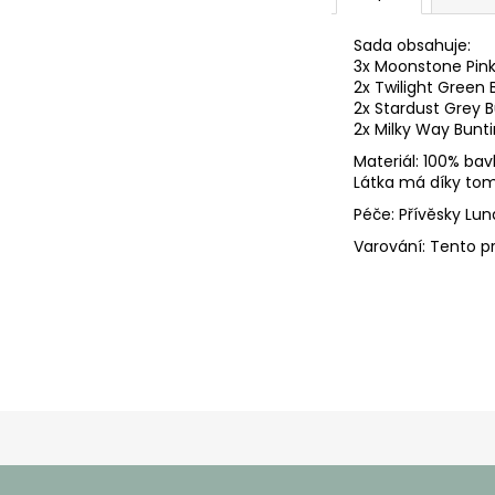
č
u
Sada obsahuje:
j
3x Moonstone Pink
e
2x Twilight Green 
m
2x Stardust Grey B
e
2x Milky Way Bunti
Materiál: 100% bav
Látka má díky tom
Péče: Přívěsky Lu
Varování: Tento p
Z
á