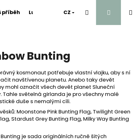
Hledat
Přihlášen
Ná
 příběh
Luna's Diary
CZ
Kontakt
A proč?
ko
nbow Bunting
rávný kosmonaut potřebuje vlastní vlajku, aby s ní
ačit navštívenou planetu. Anebo taky devět
aby mohl označit všech devět planet Sluneční
. Tahle světelná girlanda je pro všechny malé
stické duše s nemalými cíli.
věsků: Moonstone Pink Bunting Flag, Twilight Green
Flag, Stardust Grey Bunting Flag, Milky Way Bunting
Bunting je sada originálních ručně šitých