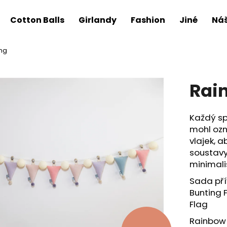
Cotton Balls
Girlandy
Fashion
Jiné
Náš
ng
Rai
Každý sp
mohl ozn
vlajek, 
soustavy
minimali
Sada pří
Bunting 
Flag
Rainbow 