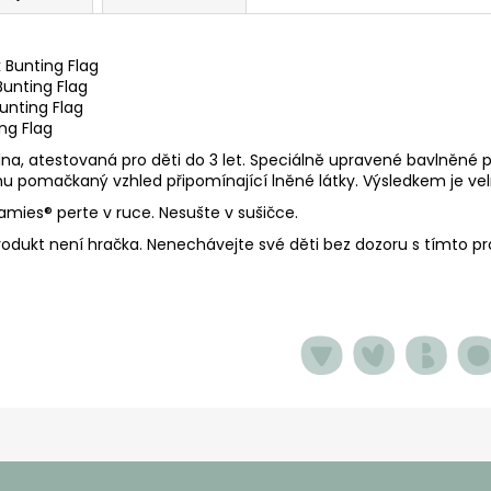
 Bunting Flag
Bunting Flag
unting Flag
ng Flag
lna, atestovaná pro děti do 3 let. Speciálně upravené bavlněné p
u pomačkaný vzhled připomínající lněné látky. Výsledkem je vel
namies
® perte v ruce. Nesušte v sušičce.
rodukt není hračka. Nenechávejte své děti bez dozoru s tímto p