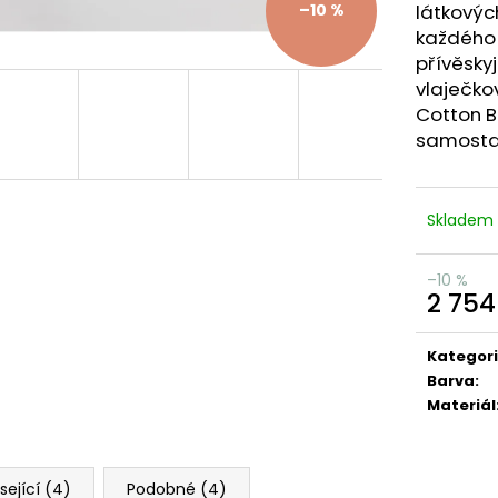
látkovýc
–10 %
každého 
přívěsky
vlaječko
Cotton B
samosta
Skladem
–10 %
2 754
Měrná
cena:
Kategor
Barva
:
Materiál
sející (4)
Podobné (4)