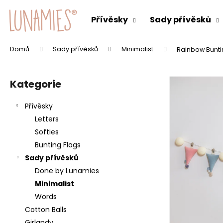
K
Přejít
na
o
Přívěsky
Sady přívěsků
obsah
Zpět
Zpět
š
do
do
í
Domů
Sady přívěsků
Minimalist
Rainbow Bunti
C
k
obchodu
obchodu
P
o
o
p
Kategorie
Přeskočit
s
o
kategorie
t
t
Přívěsky
r
ř
Letters
a
e
Softies
n
b
Bunting Flags
n
u
Sady přívěsků
í
j
Done by Lunamies
p
e
Minimalist
a
t
Words
n
e
Cotton Balls
e
n
Girlandy