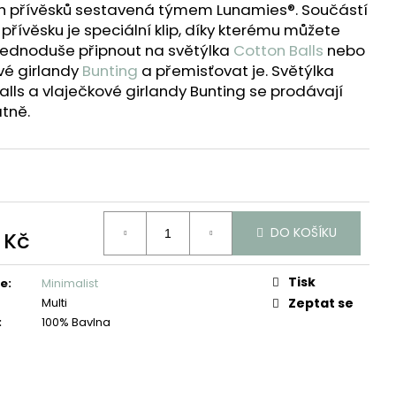
h přívěsků sestavená týmem Lunamies®. Součástí
přívěsku je speciální klip, díky kterému můžete
jednoduše připnout na světýlka
Cotton Balls
nebo
vé girlandy
Bunting
a přemisťovat je.
Světýlka
alls a vlaječkové girlandy Bunting se prodávají
tně.
DO KOŠÍKU
 Kč
Tisk
ie
:
Minimalist
Multi
Zeptat se
:
100% Bavlna