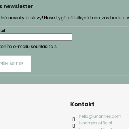
s newsletter
é novinky či slevy! Naše tygří přítelkyně Luna vás bude o
ail
žením e-mailu souhlasíte s
podmínkami ochrany osobních ú
PŘIHLÁSIT SE
Kontakt
hello
@
lunamies.com
lunamies.official