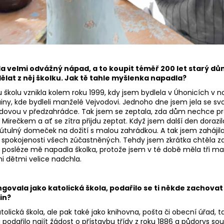
ala velmi odvážný nápad, a to koupit téměř 200 let starý dů
lat z něj školku. Jak tě tahle myšlenka napadla?
u školu vznikla kolem roku 1999, kdy jsem bydlela v Úhonicích v
uiny, kde bydleli manželé Vejvodovi. Jednoho dne jsem jela se s
dovou v předzahrádce. Tak jsem se zeptala, zda dům nechce pro
irečkem a ať se zítra přijdu zeptat. Když jsem další den dorazila,
útulný domeček na dožití s malou zahrádkou. A tak jsem zahájil
e spokojenosti všech zúčastněných. Tehdy jsem zkrátka chtěla 
 posléze mě napadla školka, protože jsem v té době měla tři mal
i dětmi velice nadchla.
ovala jako katolická škola, podařilo se ti někde zachovat
čin?
atolická škola, ale pak také jako knihovna, pošta či obecní úřad, t
 podařilo najít žádost o přístavbu třídy z roku 1886 a půdorys so