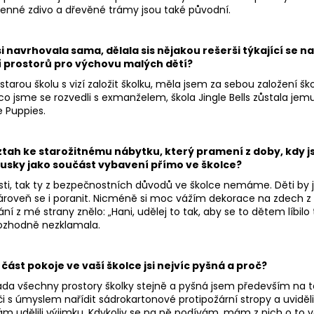
enné zdivo a dřevěné trámy jsou také původní.
si navrhovala sama, dělala sis nějakou rešerši týkající se na
 prostorů pro výchovu malých dětí?
arou školu s vizí založit školku, měla jsem za sebou založení škol
o jsme se rozvedli s exmanželem, škola Jingle Bells zůstala jemu
e Puppies.
ztah ke starožitnému nábytku, který pramení z doby, kdy jsi 
ousky jako součást vybavení přímo ve školce?
osti, tak ty z bezpečnostních důvodů ve školce nemáme. Děti by 
zároveň se i poranit. Nicméně si moc vážím dekorace na zdech z
í z mé strany znělo: „Hani, udělej to tak, aby se to dětem líbilo t
rozhodně nezklamala.
část pokoje ve vaší školce jsi nejvíc pyšná a proč?
da všechny prostory školky stejně a pyšná jsem především na to
iči s úmyslem nařídit sádrokartonové protipožární stropy a uviděl
m udělili výjimku. Kdykoliv se na ně podívám, mám z nich o to vě