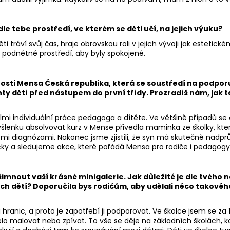
dle tebe prostředí, ve kterém se děti učí, na jejich výuku?
ti tráví svůj čas, hraje obrovskou roli v jejich vývoji jak estetick
 a podnětné prostředí, aby byly spokojené.
nosti Mensa Česká republika, která se soustředí na podpor
nty dětí před nástupem do první třídy. Prozradíš nám, jak
lmi individuální práce pedagoga a dítěte. Ve většině případů se 
yšlenku absolvovat kurz v Mense přivedla maminka ze školky, kte
ými diagnózami. Nakonec jsme zjistili, že syn má skutečně nadpr
y a sledujeme akce, které pořádá Mensa pro rodiče i pedagogy
imnout vaší krásné minigalerie. Jak důležité je dle tvého 
ých dětí? Doporučila bys rodičům, aby udělali něco takové
 hranic, a proto je zapotřebí ji podporovat. Ve školce jsem se za 1
o malovat nebo zpívat. To vše se děje na základních školách, k