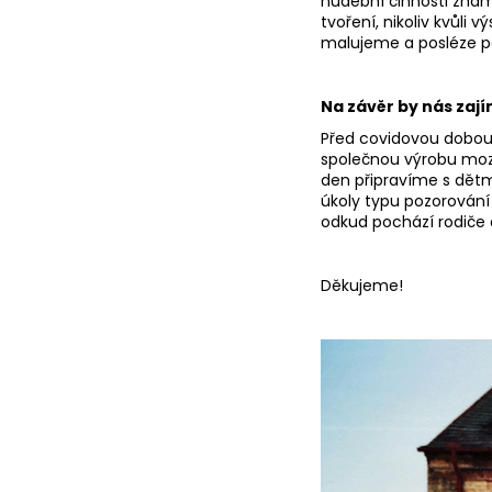
hudební činnosti znám
tvoření, nikoliv kvůli 
malujeme a posléze pál
Na závěr by nás zají
Před covidovou dobou 
společnou výrobu moza
den připravíme s dětm
úkoly typu pozorování z
odkud pochází rodiče a
Děkujeme!