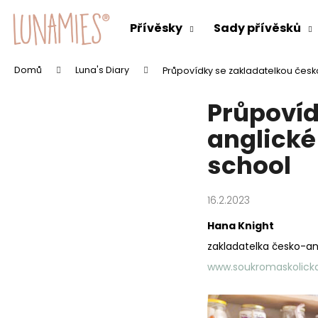
K
Přejít
na
o
Přívěsky
Sady přívěsků
obsah
Zpět
Zpět
š
do
do
í
Domů
Luna's Diary
Průpovídky se zakladatelkou česk
C
k
obchodu
obchodu
o
Průpovíd
p
o
anglické
t
school
ř
e
16.2.2023
b
u
Hana Knight
j
zakladatelka česko-an
e
www.soukromaskolick
t
e
n