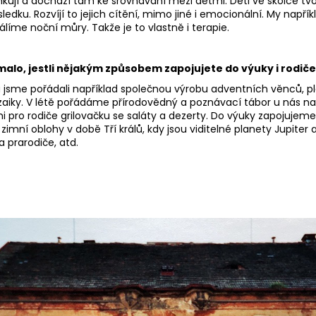
kují a dochází tam ke srovnávání mezi dětmi. Děti ve školce tvoř
výsledku. Rozvíjí to jejich cítění, mimo jiné i emocionální. My např
íme noční můry. Takže je to vlastně i terapie.
malo, jestli nějakým způsobem zapojujete do výuky i rodiče
jsme pořádali například společnou výrobu adventních věnců, pl
iky. V létě pořádáme přírodovědný a poznávací tábor u nás na
i pro rodiče grilovačku se saláty a dezerty. Do výuky zapojujem
imní oblohy v době Tří králů, kdy jsou viditelné planety Jupiter a 
 prarodiče, atd.