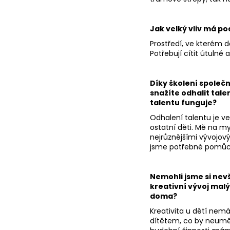
Jak velký vliv má po
Prostředí, ve kterém dě
Potřebují cítit útulné
Díky školení společ
snažíte odhalit tale
talentu funguje?
Odhalení talentu je ve
ostatní děti. Mě na m
nejrůznějšími vývojov
jsme potřebné pomůck
Nemohli jsme si nevš
kreativní vývoj mal
doma?
Kreativita u dětí nemá
dítětem, co by neuměl