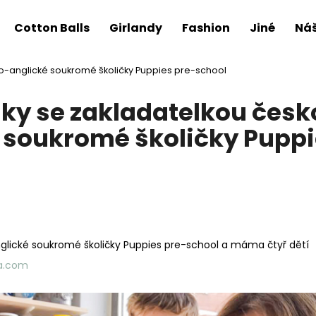
Cotton Balls
Girlandy
Fashion
Jiné
Náš
o-anglické soukromé školičky Puppies pre-school
ky se zakladatelkou česk
 soukromé školičky Puppi
glické soukromé školičky Puppies pre-school a máma čtyř dětí
a.com