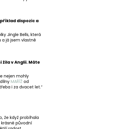
příklad dispozic a
ky Jingle Bells, která
 a já jsem vlastně
žila v Anglii. Máte
je nejen mohly
 dílny
MAŘÍŽ
od
řeba i za dvacet let.“
, že když probíhala
i krásné původní
tší radost.