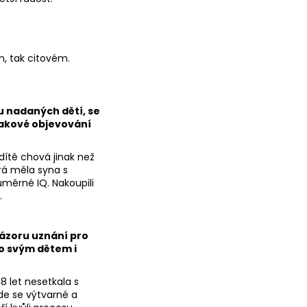
ém, tak citovém.
u nadaných dětí, se
 takové objevování
dítě chová jinak než
rá měla syna s
ůměrné IQ. Nakoupili
.
názoru uznání pro
ho svým dětem i
8 let nesetkala s
de se výtvarné a