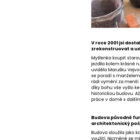
č
u
j
e
m
e
V roce 2001 jsi dost
zrekonstruovat a udě
Myšlenka koupit staro
jezdila kolem krásné r
uviděla Marušku Vejvo
se poradí s manželem M
rádi vymění za menší 
díky bohu vše vyšlo k
historickou budovu. Až
práce v domě s dalším
Budova původně fung
architektonický po
Budova sloužila jako k
využití. Nicméně se mi