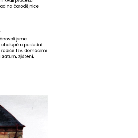
í kvůli procesu
íklad na čarodějnice
.
ánovali jsme
 chalupě a poslední
e rodiče tzv. domácími
Saturn, zjištění,