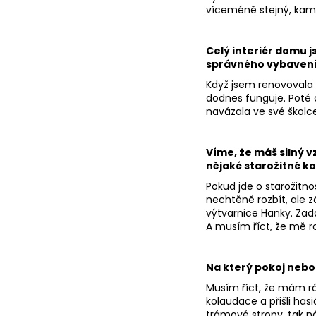
víceméně stejný, kam
Celý interiér domu j
správného vybavení
Když jsem renovovala st
dodnes funguje. Poté c
navázala ve své školc
Víme, že máš silný v
nějaké starožitné k
Pokud jde o starožitn
nechtěně rozbít, ale 
výtvarnice Hanky. Zadán
A musím říct, že mě 
Na který pokoj nebo 
Musím říct, že mám rá
kolaudace a přišli has
trámové stropy, tak ná