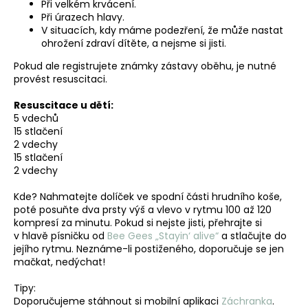
č
Při velkém krvácení.
u
Při úrazech hlavy.
j
V situacích, kdy máme podezření, že může nastat
ohrožení zdraví dítěte, a nejsme si jisti.
e
m
Pokud ale registrujete známky zástavy oběhu, je nutné
e
provést resuscitaci.
Resuscitace u dětí:
5 vdechů
15 stlačení
2 vdechy
15 stlačení
2 vdechy
Kde? Nahmatejte dolíček ve spodní části hrudního koše,
poté posuňte dva prsty výš a vlevo v rytmu 100 až 120
kompresí za minutu. Pokud si nejste jisti, přehrajte si
v hlavě písničku od
Bee Gees „Stayin‘ alive“
a stlačujte do
jejího rytmu. Neznáme-li postiženého, doporučuje se jen
mačkat, nedýchat!
Tipy:
Doporučujeme stáhnout si mobilní aplikaci
Záchranka
.