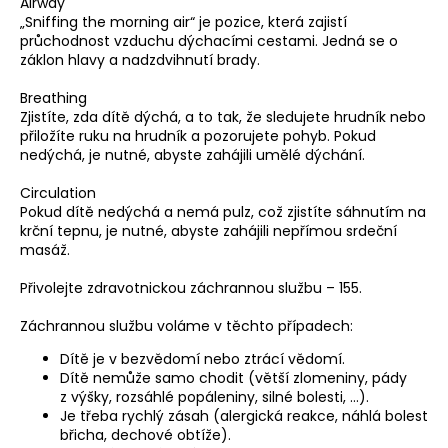
Airway
a
„Sniffing the morning air“ je pozice, která zajistí
průchodnost vzduchu dýchacími cestami. Jedná se o
j
záklon hlavy a nadzdvihnutí brady.
í
t
Breathing
Zjistíte, zda dítě dýchá, a to tak, že sledujete hrudník nebo
?
přiložíte ruku na hrudník a pozorujete pohyb. Pokud
nedýchá, je nutné, abyste zahájili umělé dýchání.
Circulation
Pokud dítě nedýchá a nemá pulz, což zjistíte sáhnutím na
krční tepnu, je nutné, abyste zahájili nepřímou srdeční
HLEDAT
masáž.
Přivolejte zdravotnickou záchrannou službu – 155.
D
Záchrannou službu voláme v těchto případech:
o
Dítě je v bezvědomí nebo ztrácí vědomí.
p
Dítě nemůže samo chodit (větší zlomeniny, pády
o
z výšky, rozsáhlé popáleniny, silné bolesti, …).
r
Je třeba rychlý zásah (alergická reakce, náhlá bolest
u
břicha, dechové obtíže).