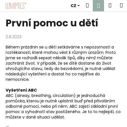
K
Přejít
Hledat
Náku
M
Přihlášen
CZ
na
o
obsah
Zpět
Zpět
košík
š
První pomoc u dětí
í
C
k
o
2.8.2023
p
Během prázdnin se u dětí setkáváme s nepozorností a
o
roztěkaností, které mohou vést k různým úrazům. Proto
jsme se rozhodli sepsat několik tipů, díky nimž můžete
t
zachránit život. V případě, že se dítě dostane do život
ř
ohrožujícího stavu, tedy do bezvědomí, je nutné udělat
e
následující vyšetření a dostat ho co nejdříve do
nemocnice.
b
u
Vyšetření ABC
ABC (airway, breathing, circulation) je jednoduchá
j
pomůcka, kterou je nutné uplatnit buď před přivoláním
e
odborné pomoci, nebo při něm. ABC zajistí základní první
t
pomoc a vyhodnotí stav postiženého. Je to to nejlepší, co
můžete v dané situaci udělat.
e
n