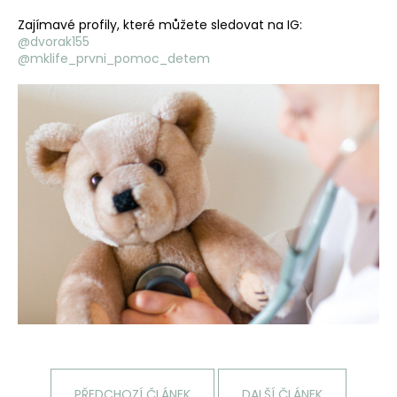
Zajímavé profily, které můžete sledovat na IG:
@dvorak155
@mklife_prvni_pomoc_detem
PŘEDCHOZÍ ČLÁNEK
DALŠÍ ČLÁNEK