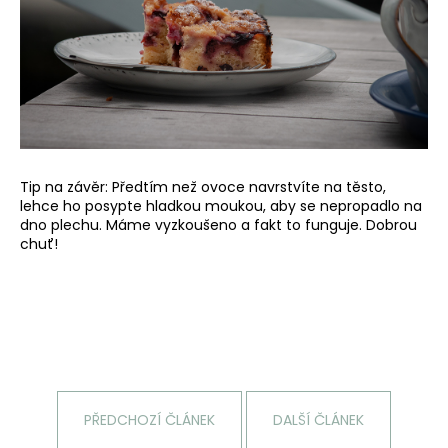
č
u
j
e
m
e
Tip na závěr: Předtím než ovoce navrstvíte na těsto,
lehce ho posypte hladkou moukou, aby se nepropadlo na
dno plechu. Máme vyzkoušeno a fakt to funguje. Dobrou
chuť!
PŘEDCHOZÍ ČLÁNEK
DALŠÍ ČLÁNEK