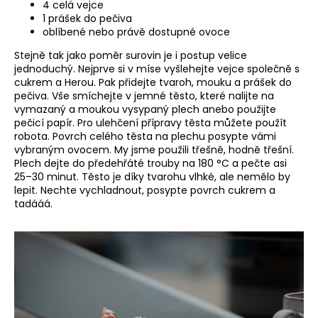
4 celá vejce
a
1 prášek do pečiva
oblíbené nebo právě dostupné ovoce
j
í
Stejně tak jako poměr surovin je i postup velice
jednoduchý. Nejprve si v míse vyšlehejte vejce společně s
t
cukrem a Herou. Pak přidejte tvaroh, mouku a prášek do
?
pečiva. Vše smíchejte v jemné těsto, které nalijte na
vymazaný a moukou vysypaný plech anebo použijte
pečicí papír. Pro ulehčení přípravy těsta můžete použít
robota. Povrch celého těsta na plechu posypte vámi
vybraným ovocem. My jsme použili třešně, hodně třešní.
Plech dejte do předehřáté trouby na 180 °C a pečte asi
HLEDAT
25–30 minut. Těsto je díky tvarohu vlhké, ale nemělo by
lepit. Nechte vychladnout, posypte povrch cukrem a
tadááá.
D
o
p
o
r
u