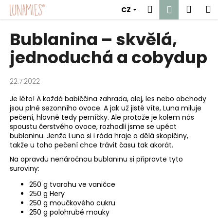
K
Přejít
Hledat
Náku
M
Přihlášen
CZ
na
o
obsah
Zpět
Zpět
košík
š
Bublanina – skvělá,
í
C
jednoduchá a cobydup
k
o
p
22.7.2022
o
Je léto! A každá babiččina zahrada, alej, les nebo obchody
t
jsou plné sezonního ovoce. A jak už jistě víte, Luna miluje
ř
pečení, hlavně tedy perníčky. Ale protože je kolem nás
e
spoustu čerstvého ovoce, rozhodli jsme se upéct
bublaninu. Jenže Luna si i ráda hraje a dělá skopičiny,
b
takže u toho pečení chce trávit času tak akorát.
u
Na opravdu nenáročnou bublaninu si připravte tyto
j
suroviny:
e
250 g tvarohu ve vaničce
t
250 g Hery
e
250 g moučkového cukru
250 g polohrubé mouky
n