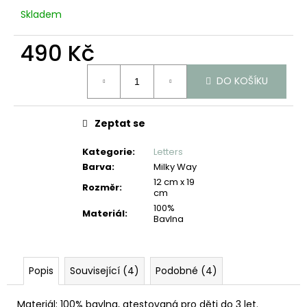
č
Skladem
u
j
490 Kč
e
m
Měrná
e
DO KOŠÍKU
cena:
Zeptat se
Kategorie
:
Letters
Barva
:
Milky Way
12 cm x 19
Rozměr
:
cm
100%
Materiál
:
Bavlna
Popis
Související (4)
Podobné (4)
Materiál: 100% bavlna, atestovaná pro děti do 3 let.