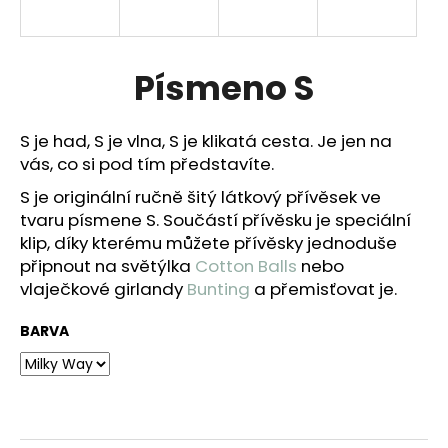
a
j
í
Písmeno S
t
?
S je had, S je vlna, S je klikatá cesta. Je jen na
vás, co si pod tím představíte.
S je originální ručně šitý látkový přívěsek ve
tvaru písmene S.
Součástí přívěsku je speciální
HLEDAT
klip, díky kterému můžete přívěsky jednoduše
připnout na světýlka
Cotton Balls
nebo
vlaječkové girlandy
Bunting
a přemisťovat je.
D
BARVA
o
p
o
r
u