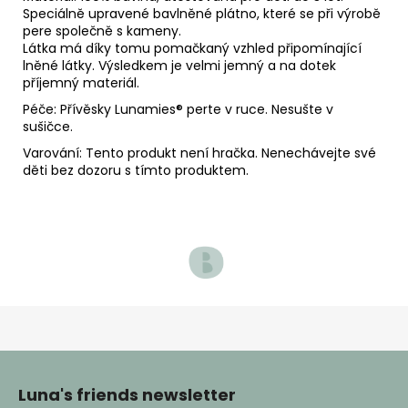
Speciálně upravené bavlněné plátno, které se při výrobě
pere společně s kameny.
Látka má díky tomu pomačkaný vzhled připomínající
lněné látky. Výsledkem je velmi jemný a na dotek
příjemný materiál.
Péče: Přívěsky Lunamies
® perte v ruce. Nesušte v
sušičce.
Varování: Tento produkt není hračka. Nenechávejte své
děti bez dozoru s tímto produktem.
Z
á
p
Luna's friends newsletter