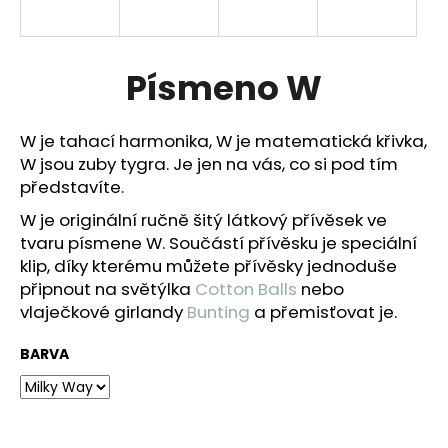
a
j
í
Písmeno W
t
?
W je tahací harmonika, W je matematická křivka,
W jsou zuby tygra. Je jen na vás, co si pod tím
představíte.
W je originální ručně šitý látkový přívěsek ve
HLEDAT
tvaru písmene W.
Součástí přívěsku je speciální
klip, díky kterému můžete přívěsky jednoduše
připnout na světýlka
Cotton Balls
nebo
vlaječkové girlandy
Bunting
a přemisťovat je.
D
o
BARVA
p
o
r
u