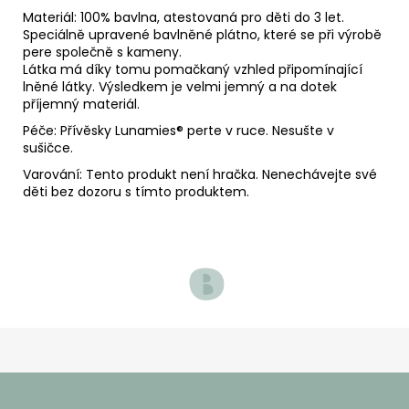
Materiál: 100% bavlna, atestovaná pro děti do 3 let.
Speciálně upravené bavlněné plátno, které se při výrobě
pere společně s kameny.
Látka má díky tomu pomačkaný vzhled připomínající
lněné látky. Výsledkem je velmi jemný a na dotek
příjemný materiál.
Péče: Přívěsky Lunamies
® perte v ruce. Nesušte v
sušičce.
Varování: Tento produkt není hračka. Nenechávejte své
děti bez dozoru s tímto produktem.
Z
á