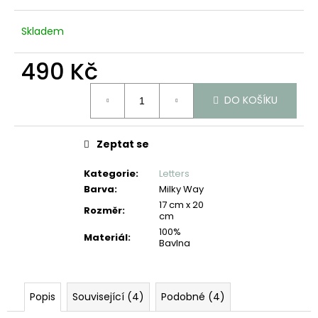
č
u
j
Skladem
e
m
490 Kč
e
Měrná
DO KOŠÍKU
cena:
Zeptat se
Kategorie
:
Letters
Barva
:
Milky Way
17 cm x 20
Rozměr
:
cm
100%
Materiál
:
Bavlna
Popis
Související (4)
Podobné (4)