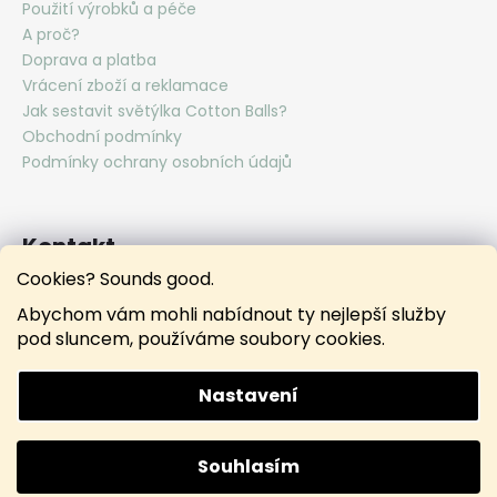
Použití výrobků a péče
A proč?
Doprava a platba
Vrácení zboží a reklamace
Jak sestavit světýlka Cotton Balls?
Obchodní podmínky
Podmínky ochrany osobních údajů
Kontakt
Cookies? Sounds good.
hello
@
lunamies.com
Abychom vám mohli nabídnout ty nejlepší služby
lunamies.official
pod sluncem, používáme soubory cookies.
lunamies.official
Nastavení
Vytvořil Shoptet
Souhlasím
Copyright 2026
Lunamies®
. Všechna práva vyhrazena.
Doprava ZDARMA při nákupu nad 3000 Kč.