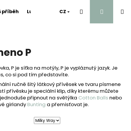
Hledat
Přihlášen
Ná
 příběh
Luna's Diary
CZ
Kontakt
A proč?
ko
meno P
tovka, P je síťka na motýly, P je vypláznutý jazyk. Je
s, co si pod tím představíte.
inální ručně šitý látkový přívěsek ve tvaru písmene
tí přívěsku je speciální klip, díky kterému můžete
 jednoduše připnout na světýlka
Cotton Balls
nebo
vé girlandy
Bunting
a přemisťovat je.