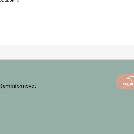
roduktem.
 všem informovat.
dajů