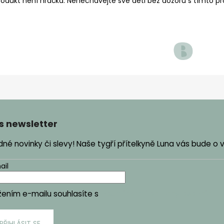
rodukt není hračka. Nenechávejte své děti bez dozoru s tímto p
s newsletter
é novinky či slevy! Naše tygří přítelkyně Luna vás bude o
ail
žením e-mailu souhlasíte s
podmínkami ochrany osobních ú
PŘIHLÁSIT SE