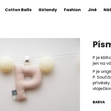
Cotton Balls
Girlandy
Fashion
Jiné
Náš
Pís
P je kšil
jen na vá
P je orig
P.
Součás
přívěsky
vlaječko
BARVA