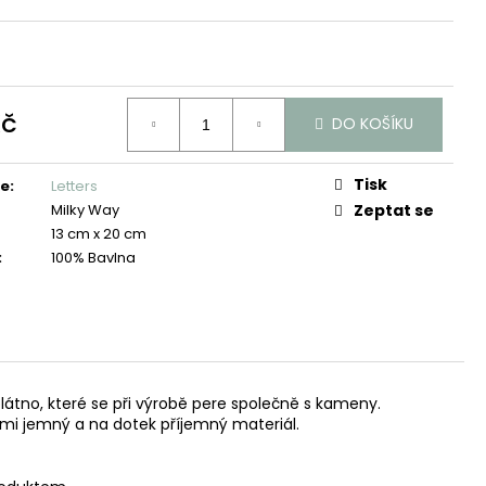
Kč
DO KOŠÍKU
Tisk
ie
:
Letters
Milky Way
Zeptat se
13 cm x 20 cm
:
100% Bavlna
látno, které se při výrobě pere společně s kameny.
mi jemný a na dotek příjemný materiál.