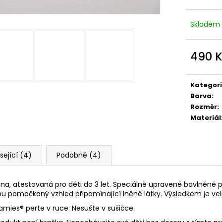
Skladem
490 
Měrná
cena:
Kategor
Barva
:
Rozměr
:
Materiál
sející (4)
Podobné (4)
lna, atestovaná pro děti do 3 let. Speciálně upravené bavlněné p
u pomačkaný vzhled připomínající lněné látky. Výsledkem je vel
namies
® perte v ruce. Nesušte v sušičce.