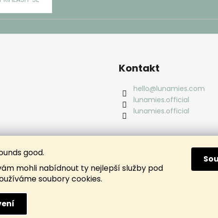
Kontakt
hello
@
lunamies.com
lunamies.official
lunamies.official
ounds good.
So
m mohli nabídnout ty nejlepší služby pod
oužíváme soubory cookies.
ení