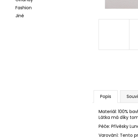
l
a
Fashion
j
Jiné
í
t
?
HLEDAT
Popis
Souvi
D
o
p
Materiál: 100% bav
Látka má díky tom
o
r
Péče: Přívěsky Lu
u
Varování: Tento p