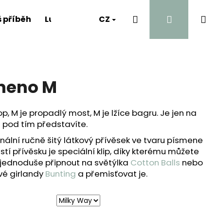
Hledat
Přihlášen
Ná
 příběh
Luna's Diary
CZ
Kontakt
A proč?
ko
meno M
op, M je propadlý most, M je lžíce bagru. Je jen na
i pod tím představíte.
inální ručně šitý látkový přívěsek ve tvaru písmene
tí přívěsku je speciální klip, díky kterému můžete
 jednoduše připnout na světýlka
Cotton Balls
nebo
vé girlandy
Bunting
a přemisťovat je.