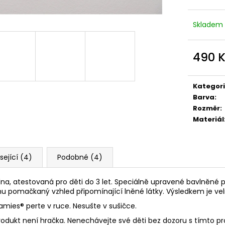
Skladem
490 
Měrná
cena:
Kategor
Barva
:
Rozměr
:
Materiál
sející (4)
Podobné (4)
lna, atestovaná pro děti do 3 let. Speciálně upravené bavlněné p
u pomačkaný vzhled připomínající lněné látky. Výsledkem je vel
namies
® perte v ruce. Nesušte v sušičce.
rodukt není hračka. Nenechávejte své děti bez dozoru s tímto p