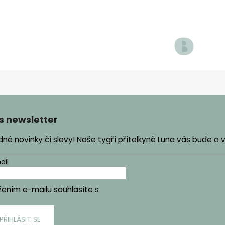
s newsletter
é novinky či slevy! Naše tygří přítelkyně Luna vás bude o
ail
žením e-mailu souhlasíte s
podmínkami ochrany osobních ú
PŘIHLÁSIT SE