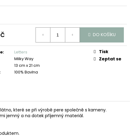
Kč
DO KOŠÍKU
Tisk
ie
:
Letters
Milky Way
Zeptat se
13 cm x 21 cm
:
100% Bavlna
látno, které se při výrobě pere společně s kameny.
mi jemný a na dotek příjemný materiál.
roduktem.