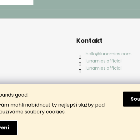
Kontakt
hello
@
lunamies.com
lunamies.official
lunamies.official
ounds good.
So
m mohli nabídnout ty nejlepší služby pod
oužíváme soubory cookies.
ení