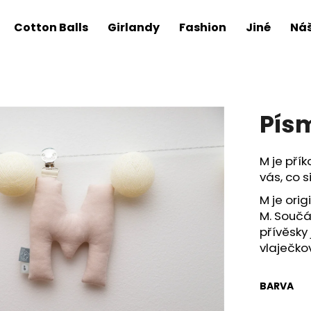
Cotton Balls
Girlandy
Fashion
Jiné
Náš
Pís
M je přík
vás, co s
M je orig
M.
Součás
přívěsky
vlaječko
BARVA