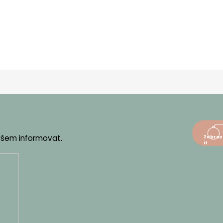
 všem informovat.
dajů