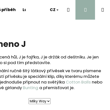
Hledat
Přihlášen
Ná
 příběh
Luna's Diary
CZ
Kontakt
A proč?
ko
meno J
cená hůl, J je fajfka, J je držák od deštníku. Je jen
co si pod tím představíte.
inální ručně šitý látkový přívěsek ve tvaru písmene
í přívěsku je speciální klip, díky kterému můžete
 jednoduše připnout na světýlka
Cotton Balls
nebo
vé girlandy
Bunting
a přemisťovat je.