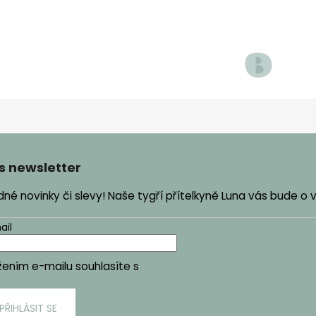
s newsletter
é novinky či slevy! Naše tygří přítelkyně Luna vás bude o
ail
žením e-mailu souhlasíte s
podmínkami ochrany osobních ú
PŘIHLÁSIT SE