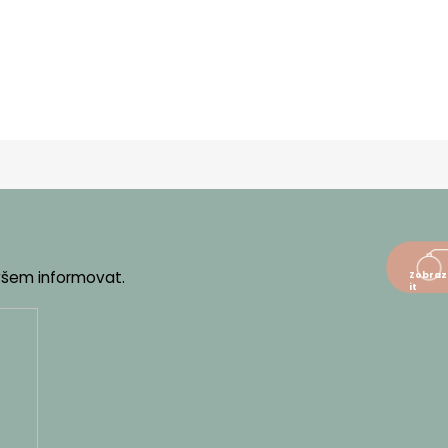
 všem informovat.
dajů