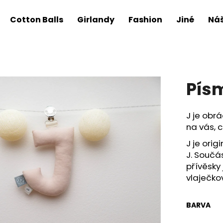
Cotton Balls
Girlandy
Fashion
Jiné
Náš
Pís
J je obrá
na vás, 
J je orig
J.
Součást
přívěsky
vlaječko
BARVA