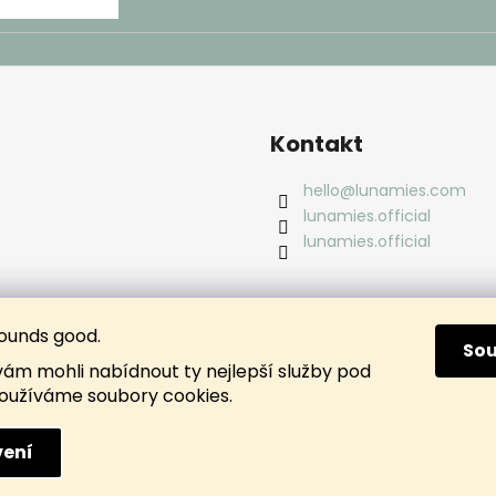
Kontakt
hello
@
lunamies.com
lunamies.official
lunamies.official
ounds good.
So
m mohli nabídnout ty nejlepší služby pod
oužíváme soubory cookies.
ení