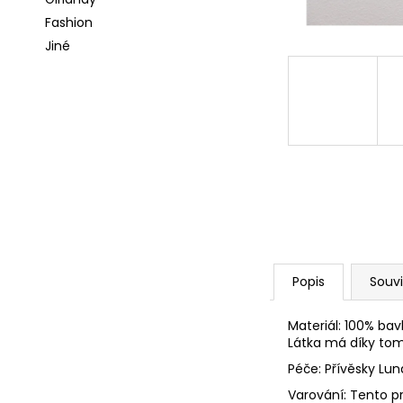
l
a
Fashion
j
Jiné
í
t
?
HLEDAT
Popis
Souvi
D
o
p
Materiál: 100% bav
Látka má díky tom
o
r
Péče: Přívěsky Lu
u
Varování: Tento p