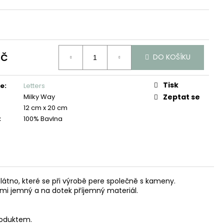
Kč
DO KOŠÍKU
Tisk
ie
:
Letters
Milky Way
Zeptat se
12 cm x 20 cm
:
100% Bavlna
látno, které se při výrobě pere společně s kameny.
mi jemný a na dotek příjemný materiál.
roduktem.