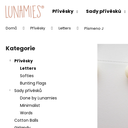
K
Přejít
na
o
Přívěsky
Sady přívěsků
obsah
Zpět
Zpět
š
do
do
í
Domů
Přívěsky
Letters
Písmeno J
C
k
obchodu
obchodu
P
o
o
p
Kategorie
Přeskočit
s
o
kategorie
t
t
Přívěsky
r
ř
Letters
a
e
Softies
n
b
Bunting Flags
n
u
Sady přívěsků
í
j
Done by Lunamies
p
e
Minimalist
a
t
Words
n
e
Cotton Balls
e
n
Girlandy