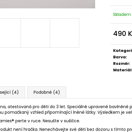
Skladem
490 
Měrná
cena:
Kategor
Barva
:
Rozměr
:
Materiál
sející (4)
Podobné (4)
lna, atestovaná pro děti do 3 let. Speciálně upravené bavlněné p
u pomačkaný vzhled připomínající lněné látky. Výsledkem je vel
namies
® perte v ruce. Nesušte v sušičce.
rodukt není hračka. Nenechávejte své děti bez dozoru s tímto p