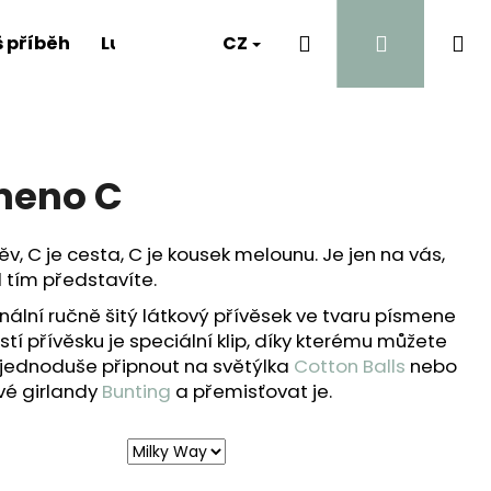
Hledat
Přihlášen
Ná
 příběh
Luna's Diary
CZ
Kontakt
A proč?
ko
meno C
v, C je cesta, C je kousek melounu. Je jen na vás,
d tím představíte.
inální ručně šitý látkový přívěsek ve tvaru písmene
tí přívěsku je speciální klip, díky kterému můžete
 jednoduše připnout na světýlka
Cotton Balls
nebo
vé girlandy
Bunting
a přemisťovat je.