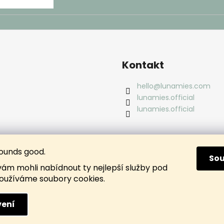
Kontakt
hello
@
lunamies.com
lunamies.official
lunamies.official
ounds good.
So
m mohli nabídnout ty nejlepší služby pod
oužíváme soubory cookies.
ení