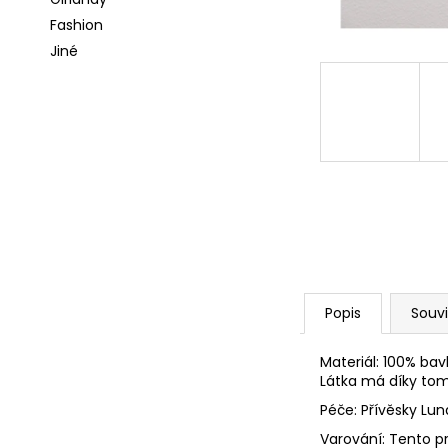
l
a
Fashion
j
Jiné
í
t
?
HLEDAT
Popis
Souvi
D
o
p
Materiál: 100% bav
Látka má díky tom
o
r
Péče: Přívěsky Lu
u
Varování: Tento p