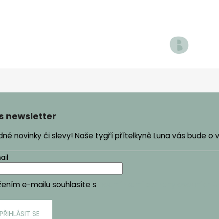
s newsletter
é novinky či slevy! Naše tygří přítelkyně Luna vás bude o
ail
žením e-mailu souhlasíte s
podmínkami ochrany osobních ú
PŘIHLÁSIT SE