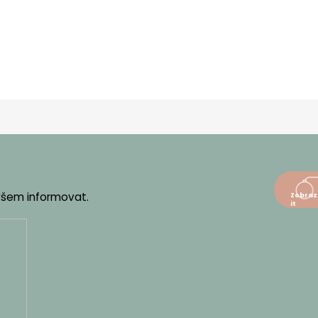
 všem informovat.
dajů