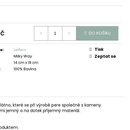
Kč
DO KOŠÍKU
Tisk
ie
:
Letters
Milky Way
Zeptat se
14 cm x 19 cm
:
100% Bavlna
látno, které se při výrobě pere společně s kameny.
mi jemný a na dotek příjemný materiál.
roduktem.