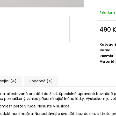
Skladem
490 
Měrná
cena:
Kategor
Barva
:
Rozměr
:
Materiál
sející (4)
Podobné (4)
lna, atestovaná pro děti do 3 let. Speciálně upravené bavlněné p
u pomačkaný vzhled připomínající lněné látky. Výsledkem je vel
namies
® perte v ruce. Nesušte v sušičce.
rodukt není hračka. Nenechávejte své děti bez dozoru s tímto p