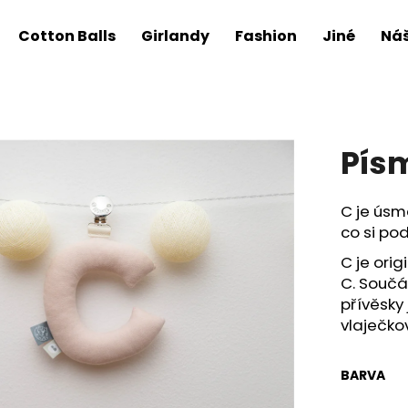
Cotton Balls
Girlandy
Fashion
Jiné
Náš
Pís
C je úsmě
co si po
C je orig
C.
Součás
přívěsky
vlaječko
BARVA