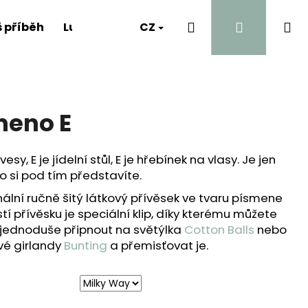
Hledat
Přihlášen
Ná
 příběh
Luna's Diary
CZ
Kontakt
A proč?
ko
meno E
vesy, E je jídelní stůl, E je hřebínek na vlasy. Je jen
co si pod tím představíte.
inální ručně šitý látkový přívěsek ve tvaru písmene
í přívěsku je speciální klip, díky kterému můžete
 jednoduše připnout na světýlka
Cotton Balls
nebo
vé girlandy
Bunting
a přemisťovat je.