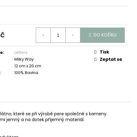
Kč
DO KOŠÍKU
Tisk
ie
:
Letters
Milky Way
Zeptat se
12 cm x 20 cm
:
100% Bavlna
látno, které se při výrobě pere společně s kameny.
mi jemný a na dotek příjemný materiál.