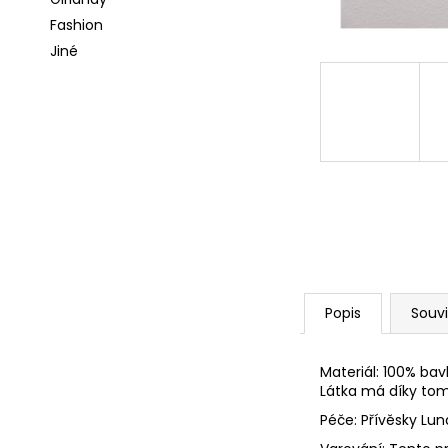
l
a
Fashion
j
Jiné
í
t
?
HLEDAT
Popis
Souvi
D
o
p
Materiál: 100% bav
o
Látka má díky tom
r
Péče: Přívěsky Lu
u