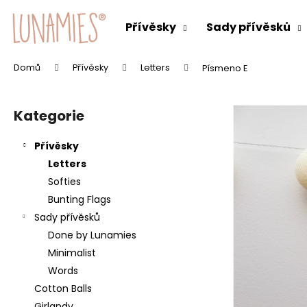
K
Přejít
na
o
Přívěsky
Sady přívěsků
obsah
Zpět
Zpět
š
do
do
í
Domů
Přívěsky
Letters
Písmeno E
C
k
obchodu
obchodu
P
o
o
p
Kategorie
Přeskočit
s
o
kategorie
t
t
Přívěsky
r
ř
Letters
a
e
Softies
n
b
Bunting Flags
n
u
Sady přívěsků
í
j
Done by Lunamies
p
e
Minimalist
a
t
Words
n
e
Cotton Balls
e
n
Girlandy