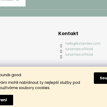
Kontakt
hello
@
lunamies.com
lunamies.official
lunamies.official
ounds good.
So
m mohli nabídnout ty nejlepší služby pod
oužíváme soubory cookies.
ení