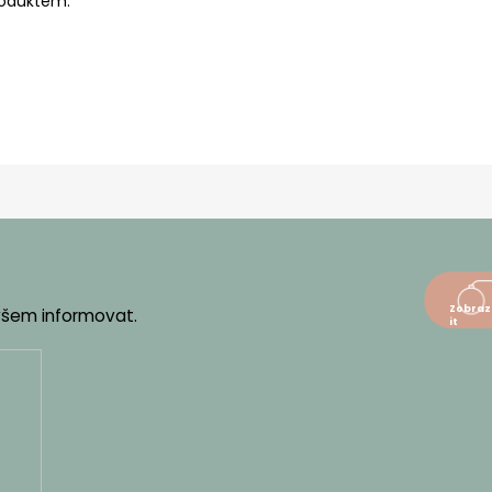
roduktem.
 všem informovat.
dajů