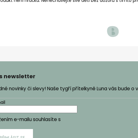
rodukt není hračka. Nenechávejte své děti bez dozoru s tímto p
s newsletter
é novinky či slevy! Naše tygří přítelkyně Luna vás bude o
ail
žením e-mailu souhlasíte s
podmínkami ochrany osobních ú
PŘIHLÁSIT SE