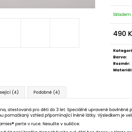
Skladem
490 
Měrná
cena:
Kategor
Barva
:
Rozměr
:
Materiál
sející (4)
Podobné (4)
lna, atestovaná pro děti do 3 let. Speciálně upravené bavlněné p
u pomačkaný vzhled připomínající lněné látky. Výsledkem je vel
namies
® perte v ruce. Nesušte v sušičce.