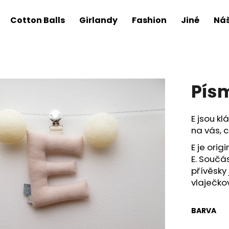
Cotton Balls
Girlandy
Fashion
Jiné
Náš
Pís
E jsou klá
na vás, 
E je orig
E.
Součást
přívěsky
vlaječko
BARVA