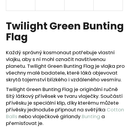
a
j
í
Twilight Green Bunting
t
Flag
?
Každý správný kosmonaut potřebuje vlastní
vlajku, aby s ní mohl označit navštívenou
planetu. Twilight Green Bunting Flag je vlajka pro
HLEDAT
všechny malé badatele, které láká objevovat
skrytá tajemství blízkého i vzdáleného vesmíru.
Twilight Green Bunting Flag je originální ručně
D
šitý látkový přívěsek ve tvaru vlaječky.
Součástí
o
přívěsku je speciální klip, díky kterému můžete
p
přívěsky jednoduše připnout na světýlka
Cotton
o
Balls
nebo vlaječkové girlandy
Bunting
a
r
přemisťovat je.
u