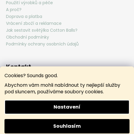
Použití výrobků a péče
A proč?
Doprava a platba
Vrácení zboží a reklamace
Jak sestavit světýlka Cotton Balls?
Obchodní podmínky
Podmínky ochrany osobních údajů
Kontakt
Cookies? Sounds good.
hello
@
lunamies.com
Abychom vám mohli nabídnout ty nejlepší služby
lunamies.official
pod sluncem, používáme soubory cookies.
lunamies.official
Nastavení
Vytvořil Shoptet
Souhlasím
Copyright 2026
Lunamies®
. Všechna práva vyhrazena.
Doprava ZDARMA při nákupu nad 3000 Kč.