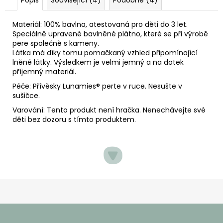
Materiál: 100% bavlna, atestovaná pro děti do 3 let.
Speciálně upravené bavlněné plátno, které se při výrobě
pere společně s kameny.
Látka má díky tomu pomačkaný vzhled připomínající
lněné látky. Výsledkem je velmi jemný a na dotek
příjemný materiál.
Péče: Přívěsky Lunamies
® perte v ruce. Nesušte v
sušičce.
Varování: Tento produkt není hračka. Nenechávejte své
děti bez dozoru s tímto produktem.
Z
á