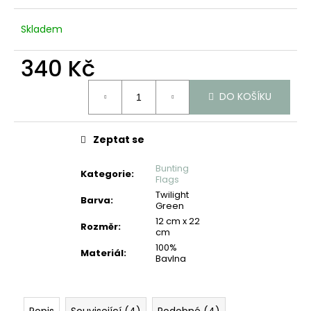
č
u
Skladem
j
e
340 Kč
m
e
Měrná
DO KOŠÍKU
cena:
Zeptat se
Bunting
Kategorie
:
Flags
Twilight
Barva
:
Green
12 cm x 22
Rozměr
:
cm
100%
Materiál
:
Bavlna
Popis
Související (4)
Podobné (4)