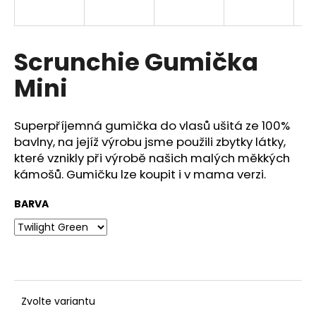
a
j
í
Scrunchie Gumička
t
Mini
?
Superpříjemná gumička do vlasů ušitá ze 100%
bavlny, na jejíž výrobu jsme použili zbytky látky,
které vznikly při výrobě našich malých měkkých
HLEDAT
kámošů. Gumičku lze koupit i v mama verzi.
BARVA
D
o
p
o
r
u
Zvolte variantu