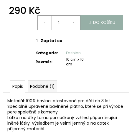
č
u
290 Kč
j
Měrná
e
DO KOŠÍKU
cena:
m
e
Zeptat se
Kategorie
:
Fashion
10 cm x 10
Rozměr
:
cm
Popis
Podobné (1)
Materiál: 100% bavlna, atestovaná pro děti do 3 let.
Speciálně upravené bavlněné plátno, které se při výrobě
pere společně s kameny.
Látka má díky tomu pomačkaný vzhled připomínající
lněné látky. Výsledkem je velmi jemný a na dotek
příjemný materiál.