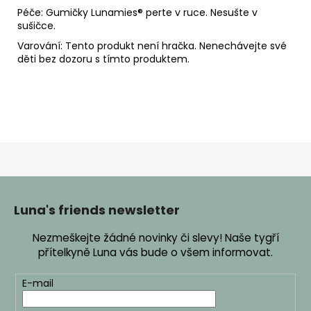
Péče: Gumičky Lunamies® perte v ruce. Nesušte v
sušičce.
Varování: Tento produkt není hračka. Nenechávejte své
děti bez dozoru s tímto produktem.
Z
á
p
Luna's friends newsletter
a
Nezmeškejte žádné novinky či slevy! Naše tygří
t
přítelkyně Luna vás bude o všem informovat.
í
E-mail